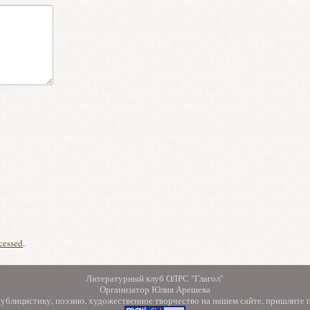
cessed
.
Литературный клуб ОЛРС "Глагол"
Организатор Юлия Арешева
 публицистику, поэзию, художественное творчество на нашем сайте, пришлите