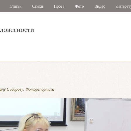
Статьи
Стихи
Проза
Фото
Видео
Литерат
тину Сидорову. Фоторепортаж