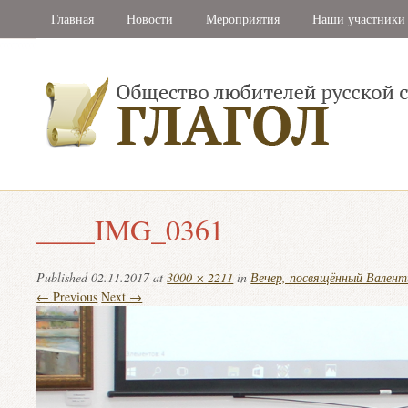
Главная
Новости
Мероприятия
Наши участники
____IMG_0361
Published
02.11.2017
at
3000 × 2211
in
Вечер, посвящённый Вален
← Previous
Next →