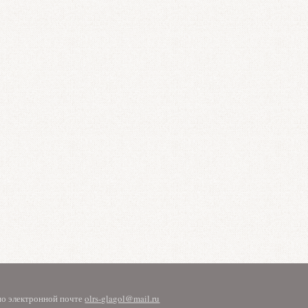
 по электронной почте
olrs-glagol@mail.ru