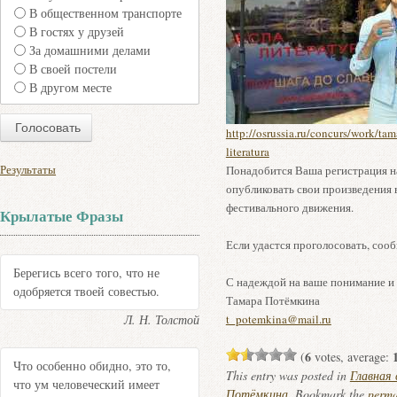
В общественном транспорте
В гостях у друзей
За домашними делами
В своей постели
В другом месте
http://osrussia.ru/concurs/work/ta
literatura
Результаты
Понадобится Ваша регистрация на
опубликовать свои произведения 
фестивального движения.
Крылатые Фразы
Если удастся проголосовать, соо
Берегись всего того, что не
С надеждой на ваше понимание и
одобряется твоей совестью.
Тамара Потёмкина
Л. Н. Толстой
t_potemkina@mail.ru
6
(
votes, average:
Что особенно обидно, это то,
This entry was posted in
Главная
что ум человеческий имеет
Потёмкина
. Bookmark the
perma