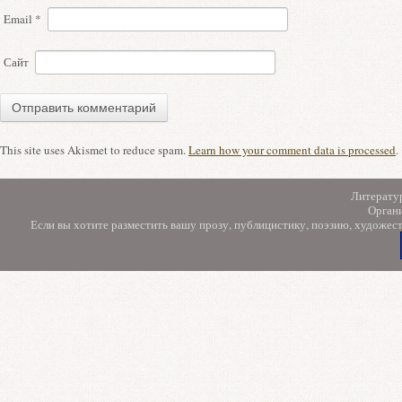
Email
*
Сайт
This site uses Akismet to reduce spam.
Learn how your comment data is processed
.
Литерату
Орган
Если вы хотите разместить вашу прозу, публицистику, поэзию, художес