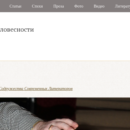
Статьи
Стихи
Проза
Фото
Видео
Литерат
р Содружества Современных Литераторов