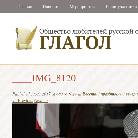
Главная
Новости
Мероприятия
Наши участники
____IMG_8120
Published
11.03.2017
at
683 × 1024
in
Весенний праздничный вече
← Previous
Next →