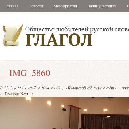
Главная
Новости
Мероприятия
Наши участники
С
__IMG_5860
Published
11.01.2017
at
1024 × 683
in
«Январский лёд сиянье льёт» — пр
← Previous
Next →