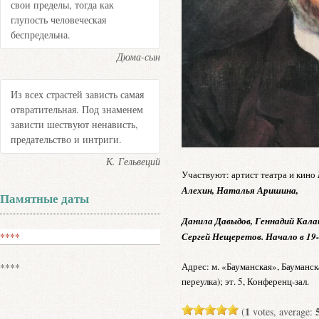
свои пределы, тогда как
глупость человеческая
беспредельна.
Дюма-сын
Из всех страстей зависть самая
отвратительная. Под знаменем
зависти шествуют ненависть,
предательство и интриги.
К. Гельвеций
Участвуют: артист театра и кино
Алехин, Наталья Аришина,
Памятные даты
Данила Давыдов, Геннадий Кала
****
Сергей Нещеретов. Начало в 19-
Адрес: м. «Бауманская», Бауманска
****
переулка); эт. 5, Конференц-зал.
1
(
votes, average: