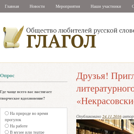
Главная
Новости
Мероприятия
Наши участники
С
Друзья! Пригл
Опрос
литературног
Где чаще всего вас настигает
«Некрасовски
творческое вдохновение?
На природе во время
Опубликовано
24.11.2016
авто
прогулок
На работе
В музее или театре