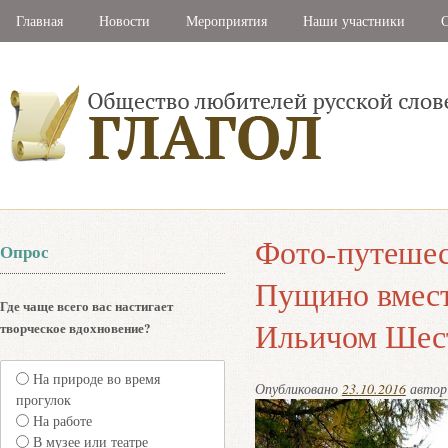
Главная
Новости
Мероприятия
Наши участники
С
Фото-путешес
Опрос
Пущино вмест
Где чаще всего вас настигает
Ильичом Шес
творческое вдохновение?
На природе во время
Опубликовано
23.10.2016
авто
прогулок
На работе
В музее или театре