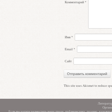
Комментарий
*
Имя
*
Email
*
Сайт
This site uses Akismet to reduce s
Литерату
Орган
Если вы хотите разместить вашу прозу, публицистику, поэзию, художес