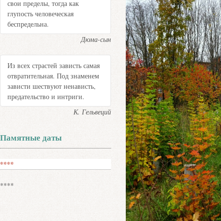
свои пределы, тогда как
глупость человеческая
беспредельна.
Дюма-сын
Из всех страстей зависть самая
отвратительная. Под знаменем
зависти шествуют ненависть,
предательство и интриги.
К. Гельвеций
Памятные даты
****
****