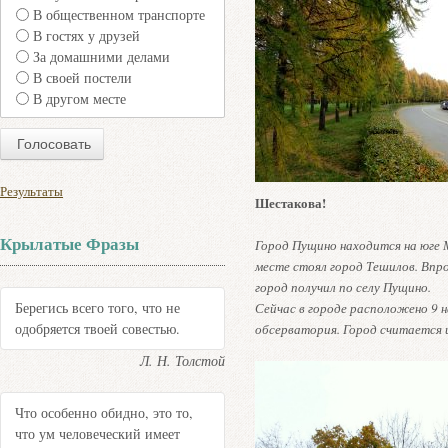
В общественном транспорте
В гостях у друзей
За домашними делами
В своей постели
В другом месте
Результаты
Шестакова!
Крылатые Фразы
Город Пущино находится на юге М
месте стоял город Тешилов. Впроч
город получил по селу Пущино.
Берегись всего того, что не
Сейчас в городе расположено 9 
одобряется твоей совестью.
обсерватория. Город считается 
Л. Н. Толстой
Что особенно обидно, это то,
что ум человеческий имеет