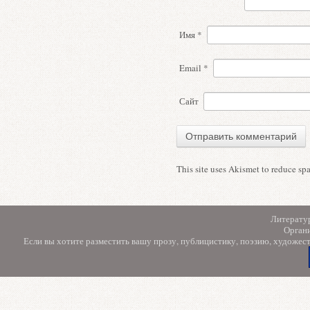
Имя
*
Email
*
Сайт
This site uses Akismet to reduce s
Литерату
Орган
Если вы хотите разместить вашу прозу, публицистику, поэзию, художес