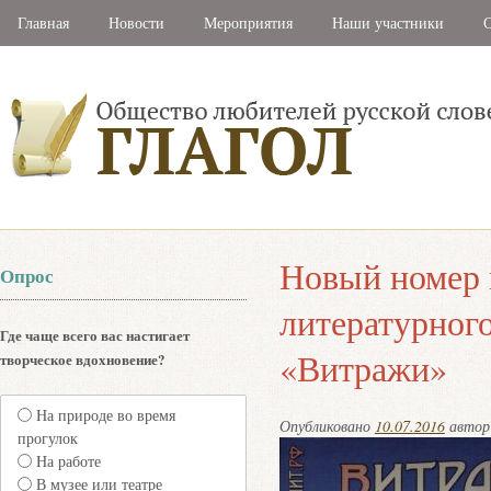
Главная
Новости
Мероприятия
Наши участники
С
Новый номер 
Опрос
литературног
Где чаще всего вас настигает
«Витражи»
творческое вдохновение?
На природе во время
Опубликовано
10.07.2016
авто
прогулок
На работе
В музее или театре