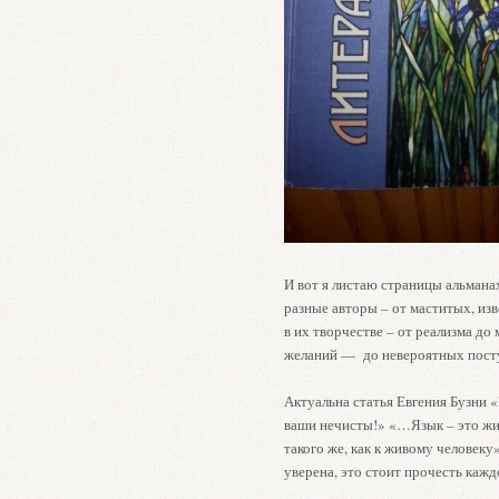
И вот я листаю страницы альмана
разные авторы – от маститых, и
в их творчестве – от реализма до
желаний — до невероятных посту
Актуальна статья Евгения Бузни «
ваши нечисты!» «…Язык – это жи
такого же, как к живому человеку»
уверена, это стоит прочесть кажд