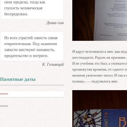
свои пределы, тогда как
глупость человеческая
беспредельна.
Дюма-сын
Из всех страстей зависть самая
отвратительная. Под знаменем
зависти шествуют ненависть,
И вдруг вспомнилось мне, как нед
предательство и интриги.
шестнадцати. Рядом, на прилавке,
И не учебник это был, а увлекате
К. Гельвеций
промежутки времени, от одного 
мальчик увлеченно читал. И так я 
Памятные даты
нужны», — подумалось мне.
****
****