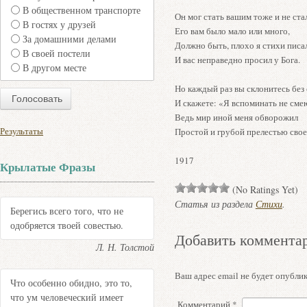
В общественном транспорте
Он мог стать вашим тоже и не стал
В гостях у друзей
Его вам было мало или много,
За домашними делами
Должно быть, плохо я стихи писа
В своей постели
И вас неправедно просил у Бога.
В другом месте
Но каждый раз вы склонитесь без 
И скажете: «Я вспоминать не сме
Ведь мир иной меня обворожил
Результаты
Простой и грубой прелестью сво
1917
Крылатые Фразы
(No Ratings Yet)
Статья из раздела
Стихи
.
Берегись всего того, что не
одобряется твоей совестью.
Добавить коммента
Л. Н. Толстой
Ваш адрес email не будет опублик
Что особенно обидно, это то,
что ум человеческий имеет
Комментарий
*