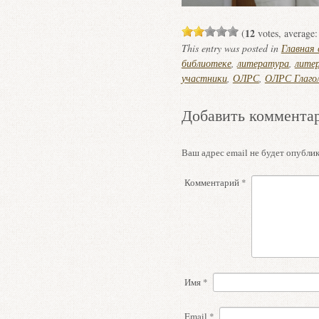
12
(
votes, average
This entry was posted in
Главная
библиотеке
,
литература
,
лите
участники
,
ОЛРС
,
ОЛРС Глаго
Добавить коммента
Ваш адрес email не будет опублик
Комментарий
*
Имя
*
Email
*