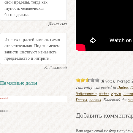
свои пределы, тогда как
глупость человеческая
беспредельна.
Дюма-сын
Из всех страстей зависть самая
отвратительная. Под знаменем
зависти шествуют ненависть,
предательство и интриги.
К. Гельвеций
8
(
votes, average:
Памятные даты
This entry was posted in
Видео
,
Г
библиотеке
,
видео
,
Крым
,
наши
****
Глагол
,
поэты
. Bookmark the
pe
****
Добавить коммента
Ваш адрес email не будет опублик