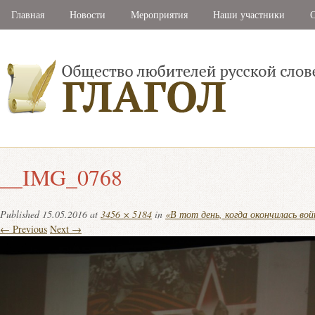
Главная
Новости
Мероприятия
Наши участники
С
__IMG_0768
Published
15.05.2016
at
3456 × 5184
in
«В тот день, когда окончилась в
← Previous
Next →