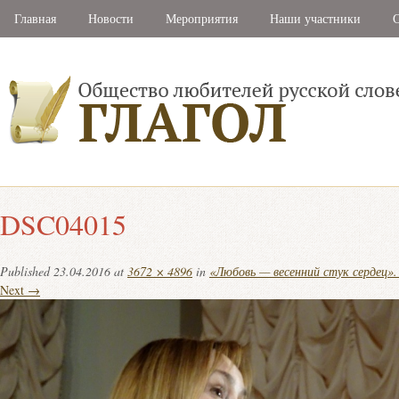
Главная
Новости
Мероприятия
Наши участники
С
DSC04015
Published
23.04.2016
at
3672 × 4896
in
«Любовь — весенний стук сердец
Next →