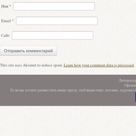
Имя
*
Email
*
Сайт
This site uses Akismet to reduce spam.
Learn how your comment data is processed
.
Литерату
Орган
Если вы хотите разместить вашу прозу, публицистику, поэзию, художес