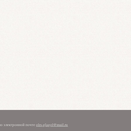
 по электронной почте
olrs-glagol@mail.ru