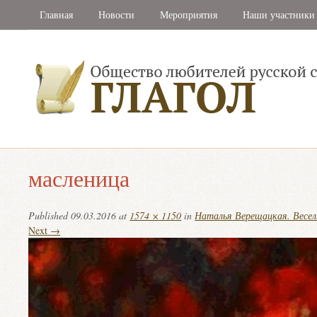
Главная
Новости
Мероприятия
Наши участники
масленица
Published
09.03.2016
at
1574 × 1150
in
Наталья Верещацкая. Весе
Next →