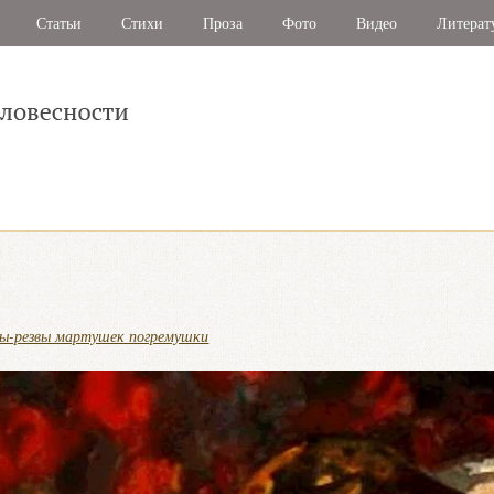
Статьи
Стихи
Проза
Фото
Видео
Литерат
лы-резвы мартушек погремушки