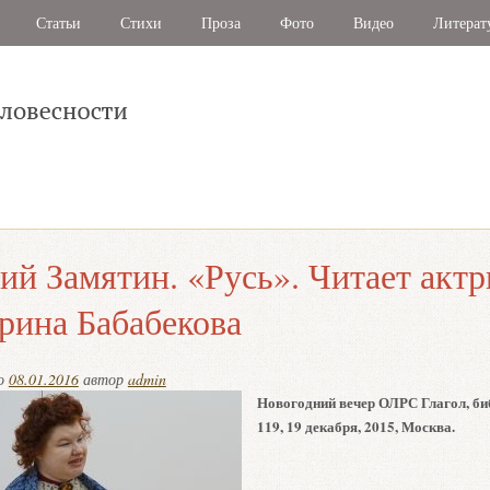
Статьи
Стихи
Проза
Фото
Видео
Литерат
ий Замятин. «Русь». Читает актр
рина Бабабекова
но
08.01.2016
автор
admin
Новогодний вечер ОЛРС Глагол, б
119, 19 декабря, 2015, Москва.