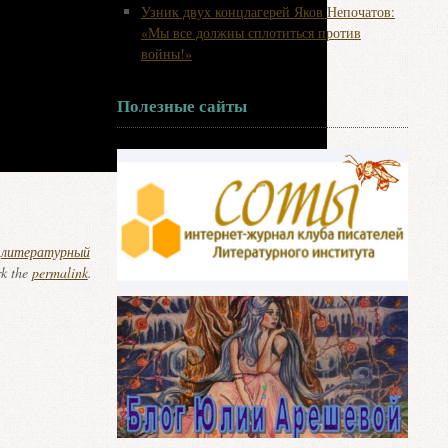
Узник двух концлагерей Яков Непочатов:
«Мы все должны сплотиться против
войны!»
Полезные сайты
,
литературный
k the
permalink
.