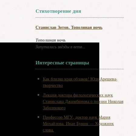
Стихотворение дня
Станислав Зотов. Тополиная ночь
Тополиная ночь
Запутались звёзды в ветв...
Интересные страницы
Как близко края облаков! Юля Арешева-
творчество
Лекция доктора филологических наук
Станислава Джимбинова о поэзии Николая
Заболоцкого
Профессор МГУ, доктор наук Мария
Михайлова. Иван Бунин — Художник
слова.