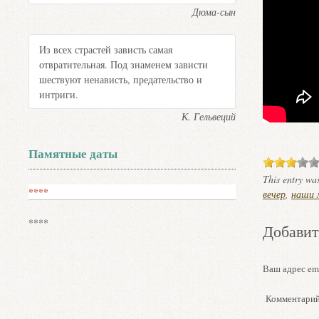
Дюма-сын
Из всех страстей зависть самая
отвратительная. Под знаменем зависти
шествуют ненависть, предательство и
интриги.
К. Гельвеций
Памятные даты
This entry wa
****
вечер
,
наши 
****
Добавит
Ваш адрес ema
Комментари