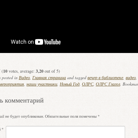
10
3,20
(
votes, average:
out of 5)
s posted in
Видео
,
Главная страница
and tagged
вечер в библиотеке
,
видео
мероприятия
,
наши участники
,
Новый Год
,
ОЛРС
,
ОЛРС Глагол
. Bookmar
ь комментарий
il не будет опубликован.
Обязательные поля помечены
*
й
*