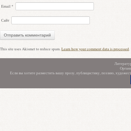
Email
*
Сайт
This site uses Akismet to reduce spam.
Learn how your comment data is processed
.
Литерату
Орган
Если вы хотите разместить вашу прозу, публицистику, поэзию, художес