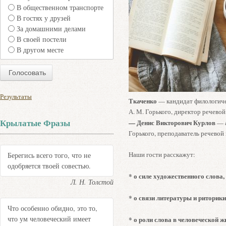
В общественном транспорте
В гостях у друзей
За домашними делами
В своей постели
В другом месте
Результаты
Ткаченко
— кандидат филологиче
А. М. Горького, директор речевой
Крылатые Фразы
— Денис Викторович Курлов
— а
Горького, преподаватель речевой
Наши гости расскажут:
Берегись всего того, что не
одобряется твоей совестью.
* о силе художественного слова,
Л. Н. Толстой
* о связи литературы и риторики
Что особенно обидно, это то,
что ум человеческий имеет
* о роли слова в человеческой ж