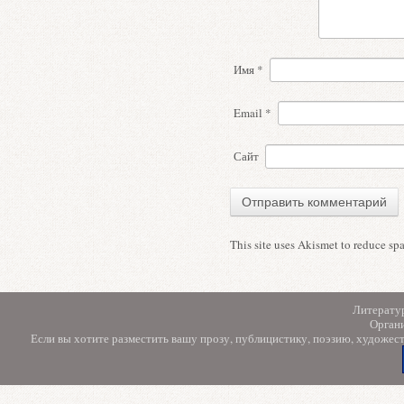
Имя
*
Email
*
Сайт
This site uses Akismet to reduce s
Литерату
Орган
Если вы хотите разместить вашу прозу, публицистику, поэзию, художес