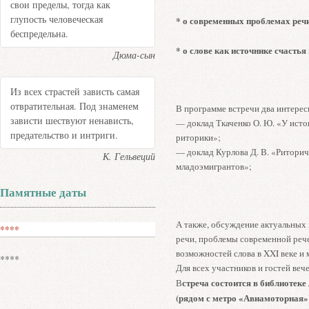
свои пределы, тогда как
глупость человеческая
* о современных проблемах речи
беспредельна.
* о слове как источнике счастья 
Дюма-сын
Из всех страстей зависть самая
отвратительная. Под знаменем
В программе встречи два интере
зависти шествуют ненависть,
— доклад Ткаченко О. Ю. «У исток
предательство и интриги.
риторики»;
— доклад Курлова Д. В. «Риторич
К. Гельвеций
младоэмигрантов»;
Памятные даты
А также, обсуждение актуальных 
****
речи, проблемы современной рече
возможностей слова в XXI веке и 
****
Для всех участников и гостей веч
стреча состоится в библиотеке
В
(рядом с метро «Авиамоторная»