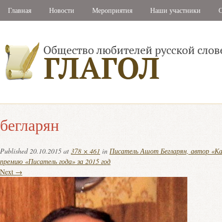
Главная
Новости
Мероприятия
Наши участники
С
бегларян
Published
20.10.2015
at
378 × 461
in
Писатель Ашот Бегларян, автор «Кар
премию «Писатель года» за 2015 год
Next →