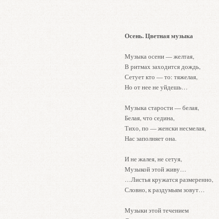
Осень. Цветная музыка
Музыка осени — желтая,
В ритмах заходится дождь,
Сетует кто — то: тяжелая,
Но от нее не уйдешь…
Музыка старости — белая,
Белая, что седина,
Тихо, по — женски несмелая,
Нас заполняет она.
И не жалея, не сетуя,
Музыкой этой живу…
…Листья кружатся размеренно,
Словно, к раздумьям зовут…
Музыки этой течением