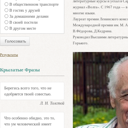
литературные курсы и уехал в Са
В общественном транспорте
журнал «Волга». С 1967 года — в 
В гостях у друзей
многие языки.
За домашними делами
Лауреат премии Ленинского комс
В своей постели
Международной премии им. М. А.
В другом месте
В.Фёдорова, Д.Кедрина.
Руководил Высшими литературны
Горького.
Результаты
Крылатые Фразы
Берегись всего того, что не
одобряется твоей совестью.
Л. Н. Толстой
Что особенно обидно, это то,
что ум человеческий имеет