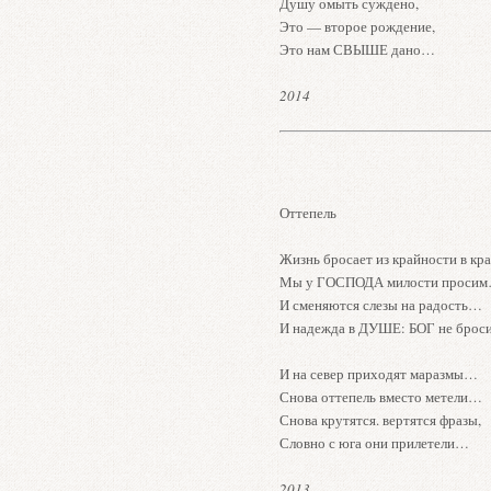
Душу омыть суждено,
Это — второе рождение,
Это нам СВЫШЕ дано…
2014
Оттепель
Жизнь бросает из крайности в к
Мы у ГОСПОДА милости проси
И сменяются слезы на радость…
И надежда в ДУШЕ: БОГ не бро
И на север приходят маразмы…
Снова оттепель вместо метели…
Снова крутятся. вертятся фразы,
Словно с юга они прилетели…
2013