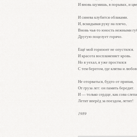
И вновь шумишь, в порывах, и цв
И синева клубится облаками.
И, вскидывая руку на плечо,
Вновь чья-то юность нежными гу
Другую поцелует горячо.
Ещё мой горизонт не опустился.
И красота воспламеняет кровь.
Но я уехал, я уже простился
С тем берегом, где клятва и любов
Не оторваться, будто от припая,
От груза лет: он память бередит.
И — только сердце, как сова слепа
Летит вперёд за поездом, летит!
1989