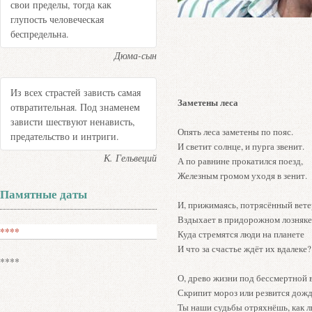
свои пределы, тогда как
глупость человеческая
беспредельна.
Дюма-сын
Из всех страстей зависть самая
Заметены леса
отвратительная. Под знаменем
зависти шествуют ненависть,
Опять леса заметены по пояс.
предательство и интриги.
И светит солнце, и пурга звенит.
К. Гельвеций
А по равнине прокатился поезд,
Железным громом уходя в зенит.
Памятные даты
И, прижимаясь, потрясённый вете
Вздыхает в придорожном лозняке
****
Куда стремятся люди на планете
И что за счастье ждёт их вдалеке?
****
О, древо жизни под бессмертной 
Скрипит мороз или резвится дож
Ты наши судьбы отряхнёшь, как л