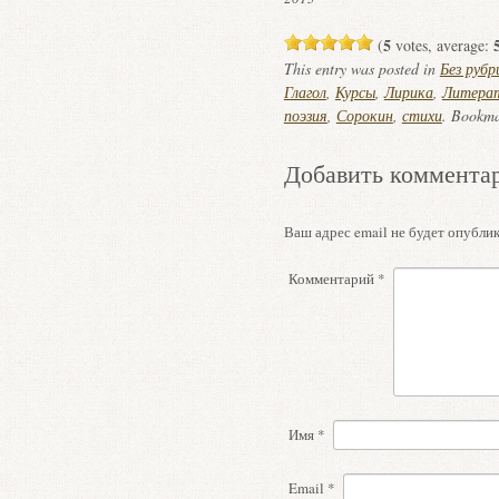
5
(
votes, average:
This entry was posted in
Без рубр
Глагол
,
Курсы
,
Лирика
,
Литера
поэзия
,
Сорокин
,
стихи
. Bookm
Добавить коммента
Ваш адрес email не будет опублик
Комментарий
*
Имя
*
Email
*