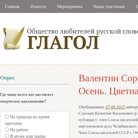
Главная
Новости
Мероприятия
Наши участники
С
Валентин Сор
Опрос
Осень. Цветн
Где чаще всего вас настигает
творческое вдохновение?
Опубликовано
27.08.2015
авто
Сорокин Валентин Васильевич (р.
На природе во время
публицист, член Союза писателей 
прогулок
мартеновском цеху Челябинского 
На работе
Член Союза писателей СССР с 19
В музее или театре