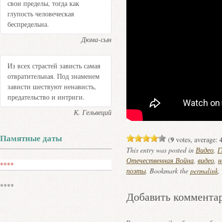
свои пределы, тогда как
глупость человеческая
беспредельна.
Дюма-сын
Из всех страстей зависть самая
отвратительная. Под знаменем
зависти шествуют ненависть,
предательство и интриги.
К. Гельвеций
Памятные даты
9
(
votes, average:
This entry was posted in
Видео
,
Г
Отечественная Война
,
видео
,
н
****
поэты
. Bookmark the
permalink
.
****
Добавить коммента