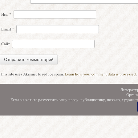
Имя
*
Email
*
Сайт
This site uses Akismet to reduce spam.
Learn how your comment data is processed
.
Литерату
Орган
Если вы хотите разместить вашу прозу, публицистику, поэзию, художес