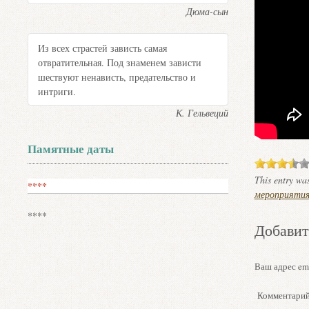
Дюма-сын
Из всех страстей зависть самая
отвратительная. Под знаменем зависти
шествуют ненависть, предательство и
интриги.
К. Гельвеций
Памятные даты
This entry wa
****
мероприяти
****
Добавит
Ваш адрес ema
Комментари