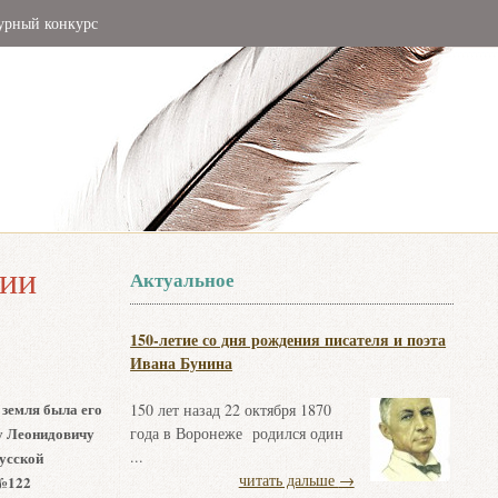
урный конкурс
фии
Актуальное
150-летие со дня рождения писателя и поэта
Ивана Бунина
 земля была его
150 лет назад 22 октября 1870
у Леонидовичу
года в Воронеже родился один
...
усской
читать дальше
→
 №122