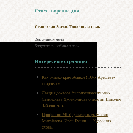
Стихотворение дня
Станислав Зотов. Тополиная ночь
Тополиная ночь
Запутались звёзды в ветв...
Интересные страницы
Как близко края облаков! Юля Арешева-
творчество
Лекция доктора филологических наук
Станислава Джимбинова о поэзии Николая
Заболоцкого
Профессор МГУ, доктор наук Мария
Михайлова. Иван Бунин — Художник
слова.