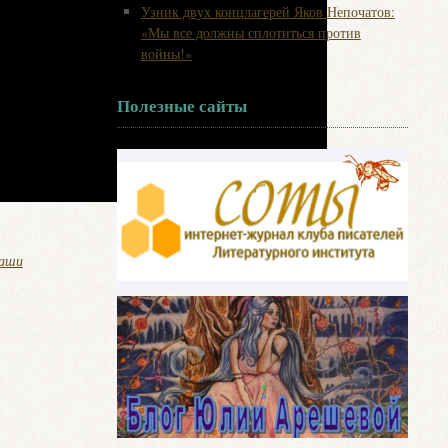
Узник двух концлагерей Яков Непочатов:
«Мы все должны сплотиться против
войны!»
Полезные сайты
аши