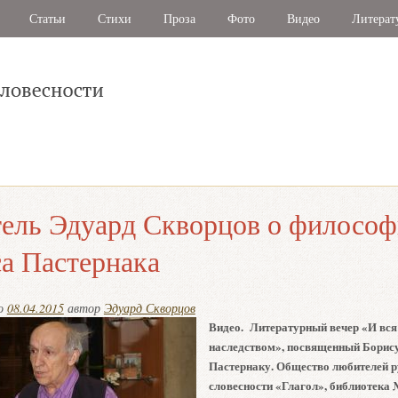
Статьи
Стихи
Проза
Фото
Видео
Литерат
ель Эдуард Скворцов о филосо
а Пастернака
но
08.04.2015
автор
Эдуард Скворцов
Видео. Литературный вечер «И вся
наследством», посвященный Борис
Пастернаку. Общество любителей р
словесности «Глагол», библиотека