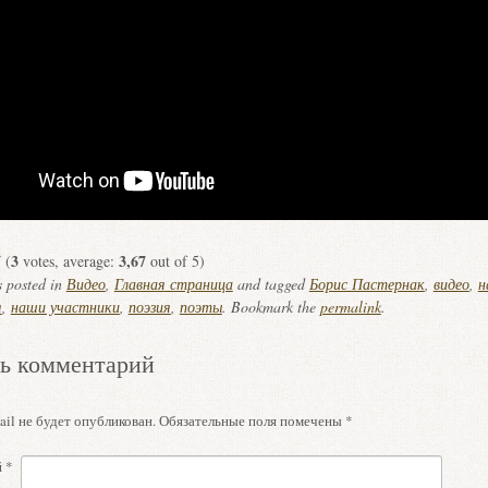
3
3,67
(
votes, average:
out of 5)
s posted in
Видео
,
Главная страница
and tagged
Борис Пастернак
,
видео
,
н
я
,
наши участники
,
поэзия
,
поэты
. Bookmark the
permalink
.
ь комментарий
il не будет опубликован.
Обязательные поля помечены
*
й
*