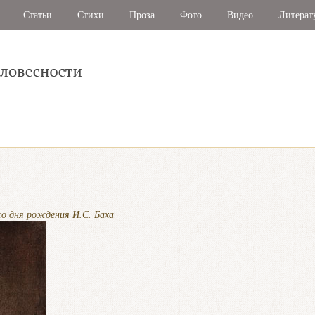
Статьи
Стихи
Проза
Фото
Видео
Литерат
со дня рождения И.С. Баха