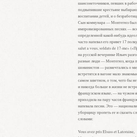
шансонеточников, певших в рабоч
подвыпившие крестьяне выбирают 
воспитании детей, и о безработиц
Сын коммунара — Монтегюз был л
импровизированных песнях — все
определенной какой-нибудь идеол
часто напевал его привет 17 полку
salut a vous, soldats de 17-me» (
на русской вечеринке Ильич разго
разные люди — Монтегюз, когда п
шовинистов — размечтались о ми
встретятся в вагоне мало знакомые
самом заветном, о том, чего бы не
и никогда больше в жизни не встре
французском языке, — на чужом яз
приходила на пару часов францу
напевала песни. Это — национали
уборщицу пропеть ее и сказать сл
словами:
Vous avez pris Elsass et Latoraine,