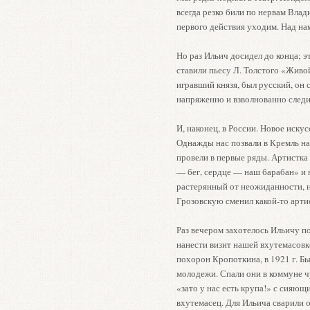
всегда резко били по нервам Влад
первого действия уходим. Над на
Но раз Ильич досидел до конца; эт
ставили пьесу Л. Толстого «Живой
игравший князя, был русский, он 
напряженно и взволнованно следил
И, наконец, в России. Новое иску
Однажды нас позвали в Кремль на
провели в первые ряды. Артистка
— бег, сердце — наш барабан» и н
растерянный от неожиданности, н
Грозовскую сменил какой-то арт
Раз вечером захотелось Ильичу п
нанести визит нашей вхутемасовк
похорон Кропоткина, в 1921 г. Бы
молодежи. Спали они в коммуне чу
«зато у нас есть крупа!» с сияю
вхутемасец. Для Ильича сварили 