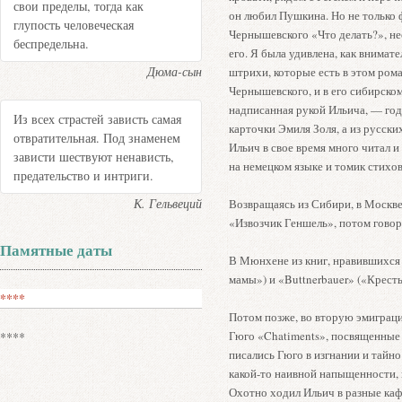
свои пределы, тогда как
он любил Пушкина. Но не только 
глупость человеческая
Чернышевского «Что делать?», н
беспредельна.
его. Я была удивлена, как внимат
Дюма-сын
штрихи, которые есть в этом рома
Чернышевского, и в его сибирском
надписанная рукой Ильича, — год
Из всех страстей зависть самая
карточки Эмиля Золя, а из русск
отвратительная. Под знаменем
Ильич в свое время много читал и
зависти шествуют ненависть,
на немецком языке и томик стихов
предательство и интриги.
К. Гельвеций
Возвращаясь из Сибири, в Москве
«Извозчик Геншель», потом говор
Памятные даты
В Мюнхене из книг, нравившихся
мамы») и «Buttnerbauer» («Крест
****
Потом позже, во вторую эмиграци
Гюго «Chatiments», посвященные 
****
писались Гюго в изгнании и тайн
какой-то наивной напыщенности, 
Охотно ходил Ильич в разные ка