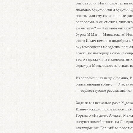
она без соли. Ильич смотрел на 
молодых художников и художниц —
показывали ему свои наивные рис
вопросами. А он смеялся, уклонял
вы читаете? — Пушкина читаете? 
буржуй! Мы — Маяковского! Ильи
этого Ильич немного подобрел к 
вхутемасовская молодежь, полная
власть, не находящая слов на со
этого выражения в малопонятных
однажды Маяковского за стихи, 
Из современных вещей, помню, И
описывающий войну. — Это, знае
— торжествующе рассказывал он
Ходили мы несколько раз в Худож
Ильичу ужасно понравилось. Захо
Горького «На дне». Алексея Макс
почувствовал близость на Лондонс
как художник, Горький многое мо