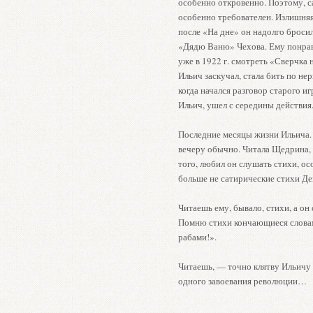
особенно откровенно. Поэтому, с
особенно требователен. Излишняя
после «На дне» он надолго бросил
«Дядю Ваню» Чехова. Ему понравил
уже в 1922 г. смотреть «Сверчка 
Ильич заскучал, стала бить по не
когда начался разговор старого 
Ильич, ушел с середины действия
Последние месяцы жизни Ильича. 
вечеру обычно. Читала Щедрина,
того, любил он слушать стихи, о
больше не сатирические стихи Де
Читаешь ему, бывало, стихи, а он
Помню стихи кончающиеся словам
рабами!».
Читаешь, — точно клятву Ильичу 
одного завоевания революции…