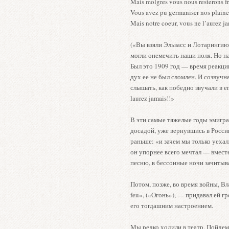
Mais molgres vous nous resterons fr
Vous avez pu germaniser nos plaine
Mais notre coeur, vous ne l’aurez ja
(«Вы взяли Эльзасс и Лотарингию
могли онемечить наши поля. Но на
Был это 1909 год — время реакци
дух ее не был сломлен. И созвучн
слышать, как победно звучали в ег
laurez jamais!!»
В эти самые тяжелые годы эмиграц
досадой, уже вернувшись в Россию
раньше: «и зачем мы только уеха
он упорнее всего мечтал — вмест
песню, в бессонные ночи зачитыв
Потом, позже, во время войны, В
feu», («Огонь»), — придавал ей г
его тогдашним настроением.
Мы редко ходили в театр. Пойдем