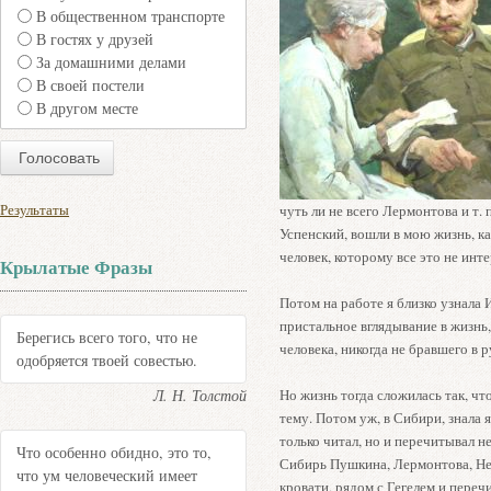
В общественном транспорте
В гостях у друзей
За домашними делами
В своей постели
В другом месте
Результаты
чуть ли не всего Лермонтова и т. 
Успенский, вошли в мою жизнь, ка
человек, которому все это не инт
Крылатые Фразы
Потом на работе я близко узнала 
пристальное вглядывание в жизнь
Берегись всего того, что не
человека, никогда не бравшего в 
одобряется твоей совестью.
Л. Н. Толстой
Но жизнь тогда сложилась так, чт
тему. Потом уж, в Сибири, знала я
только читал, но и перечитывал не
Что особенно обидно, это то,
Сибирь Пушкина, Лермонтова, Не
что ум человеческий имеет
кровати, рядом с Гегелем и переч