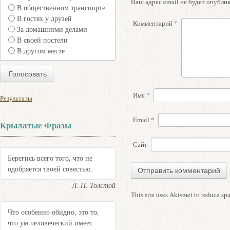
Ваш адрес email не будет опублик
В общественном транспорте
В гостях у друзей
Комментарий
*
За домашними делами
В своей постели
В другом месте
Имя
*
Результаты
Email
*
Крылатые Фразы
Сайт
Берегись всего того, что не
одобряется твоей совестью.
Л. Н. Толстой
This site uses Akismet to reduce s
Что особенно обидно, это то,
что ум человеческий имеет