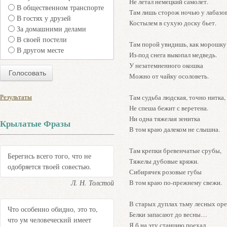
Не летал немецкий самолет.
В общественном транспорте
Там лишь сторож ночью у лабазо
В гостях у друзей
Костылем в сухую доску бьет.
За домашними делами
В своей постели
Там порой увидишь, как морошку
В другом месте
Из-под снега выкопал медведь.
У незатемненного окошка
Можно от чайку осоловеть.
Результаты
Там судьба людская, точно нитка,
Не спеша бежит с веретена.
Ни одна тяжелая зенитка
Крылатые Фразы
В том краю далеком не слышна.
Там крепки бревенчатые срубы,
Берегись всего того, что не
Тяжелы дубовые кряжи.
одобряется твоей совестью.
Сибирячек розовые губы
Л. Н. Толстой
В том краю по-прежнему свежи.
В старых дуплах тьму лесных ор
Что особенно обидно, это то,
Белки запасают до весны…
что ум человеческий имеет
Я б на эту станцию поехал