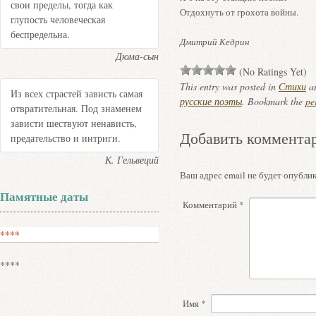
свои пределы, тогда как
Отдохнуть от грохота войны.
глупость человеческая
беспредельна.
Дмитрий Кедрин
Дюма-сын
(No Ratings Yet)
This entry was posted in
Стихи
an
Из всех страстей зависть самая
русские поэты
. Bookmark the
pe
отвратительная. Под знаменем
зависти шествуют ненависть,
Добавить коммента
предательство и интриги.
К. Гельвеций
Ваш адрес email не будет опублик
Памятные даты
Комментарий
*
****
****
Имя
*