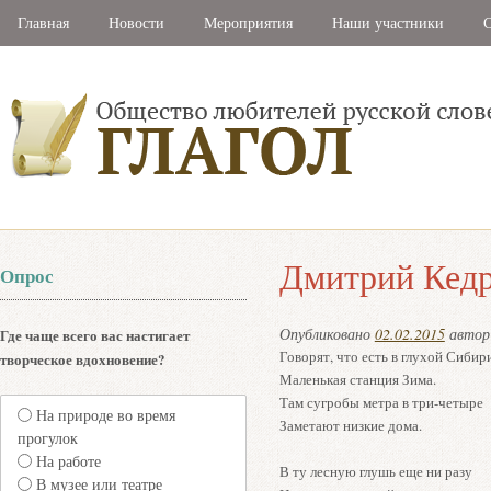
Главная
Новости
Мероприятия
Наши участники
С
Дмитрий Кедр
Опрос
Опубликовано
02.02.2015
авто
Где чаще всего вас настигает
Говорят, что есть в глухой Сибир
творческое вдохновение?
Маленькая станция Зима.
Там сугробы метра в три-четыре
На природе во время
Заметают низкие дома.
прогулок
На работе
В ту лесную глушь еще ни разу
В музее или театре