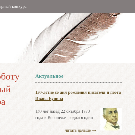
урный конкурс
бботу
Актуальное
ный
150-летие со дня рождения писателя и поэта
ра
Ивана Бунина
150 лет назад 22 октября 1870
года в Воронеже родился один
...
читать дальше
→