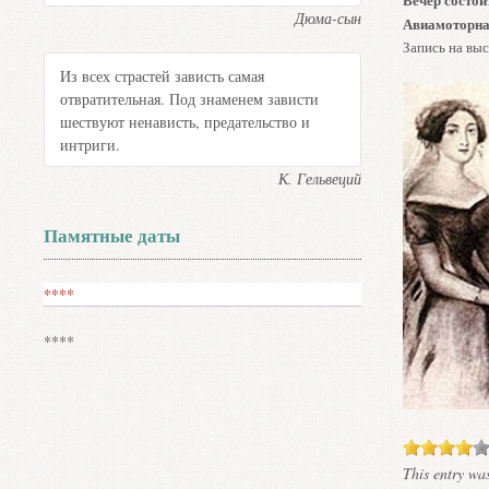
Дюма-сын
Авиамоторна
Запись на выс
Из всех страстей зависть самая
отвратительная. Под знаменем зависти
шествуют ненависть, предательство и
интриги.
К. Гельвеций
Памятные даты
****
****
This entry wa