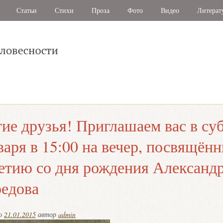
Статьи
Стихи
Проза
Фото
Видео
Литерат
ие друзья! Приглашаем вас в су
варя в 15:00 на вечер, посвящён
етию со дня рождения Александ
едова
но
21.01.2015
автор
admin