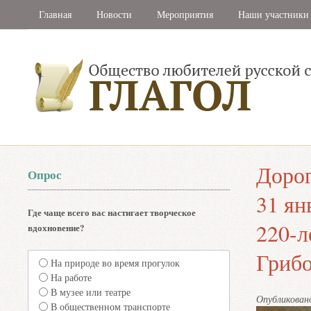
Главная
Новости
Мероприятия
Наши участники
Дорог
Опрос
31 ян
Где чаще всего вас настигает творческое
220-л
вдохновение?
Грибо
На природе во время прогулок
На работе
В музее или театре
Опубликова
В общественном транспорте