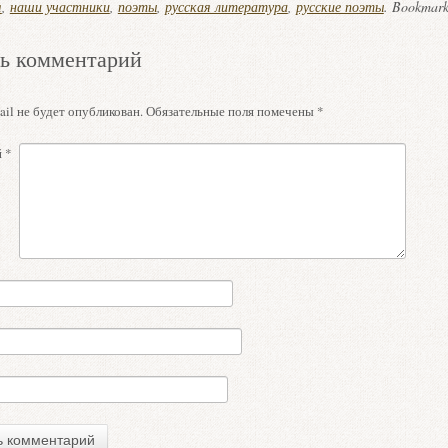
я
,
наши участники
,
поэты
,
русская литература
,
русские поэты
. Bookmar
ь комментарий
il не будет опубликован.
Обязательные поля помечены
*
й
*