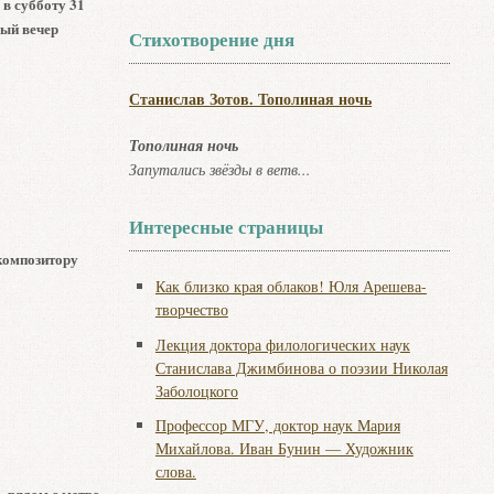
в субботу 31
ный вечер
Стихотворение дня
Станислав Зотов. Тополиная ночь
Тополиная ночь
Запутались звёзды в ветв...
Интересные страницы
композитору
Как близко края облаков! Юля Арешева-
творчество
Лекция доктора филологических наук
Станислава Джимбинова о поэзии Николая
Заболоцкого
Профессор МГУ, доктор наук Мария
Михайлова. Иван Бунин — Художник
слова.
, рядом с метро