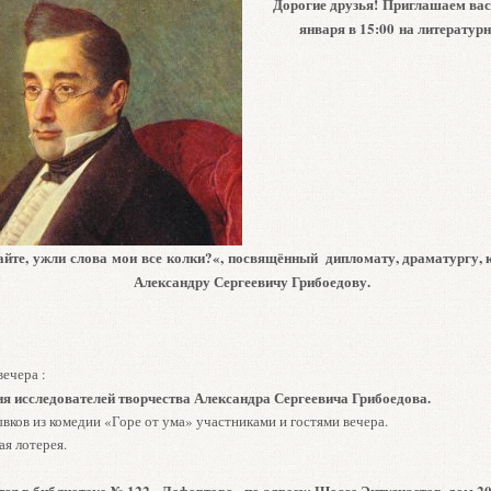
Дорогие друзья!
Приглашаем вас 
января в 15:00
на литератур
йте, ужли слова мои все колки?
«,
посвящённый дипломату, драматургу, 
Александру Сергеевичу Грибоедову.
ечера :
я исследователей творчества Александра Сергеевича Грибоедова.
вков из комедии «Горе от ума» участниками и гостями вечера.
я лотерея.
тся в библиотеке № 122 «Лефортово» по адресу: Шоссе Энтузиастов, дом 20