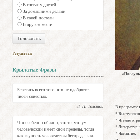
В гостях у друзей
За домашними делами
В своей постели
В другом месте
Результаты
Крылатые Фразы
«
Послуша
Берегись всего того, что не одобряется
твоей совестью.
Л. Н. Толстой
В программе в
* Выступлени
* Чтение отры
Что особенно обидно, это то, что ум
* Литературна
человеческий имеет свои пределы, тогда
* Чаепитие.
как глупость человеческая беспредельна.
Вечер состои