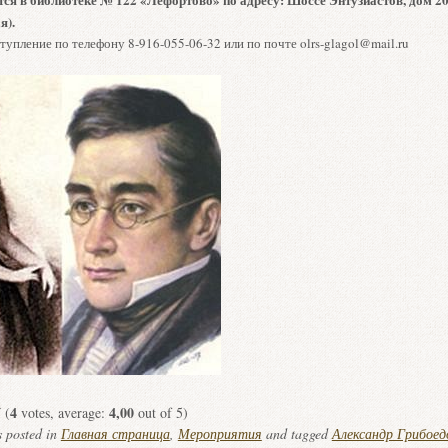
я).
тупление по телефону 8-916-055-06-32 или по почте olrs-glagol@mail.ru
4
4,00
(
votes, average:
out of 5)
s posted in
Главная страница
,
Мероприятия
and tagged
Александр Грибоед