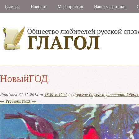
Главная
Новости
Мероприятия
Наши участники
С
НовыйГОД
Published
31.12.2014
at
1800 × 1251
in
Дорогие друзья и участники Общес
← Previous
Next →