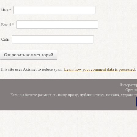
Имя
*
Email
*
Сайт
This site uses Akismet to reduce spam.
Learn how your comment data is processed
.
Литерату
Орган
Если вы хотите разместить вашу прозу, публицистику, поэзию, художес