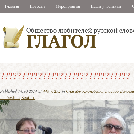
Главная
Новости
Мероприятия
Наши участники
С
???????????????????????????????
Published
14.10.2014
at
448 × 252
in
Спасибо Коктебелю, спасибо Волоши
← Previous
Next →