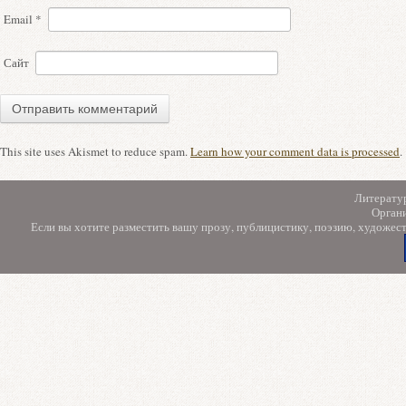
Email
*
Сайт
This site uses Akismet to reduce spam.
Learn how your comment data is processed
.
Литерату
Орган
Если вы хотите разместить вашу прозу, публицистику, поэзию, художес