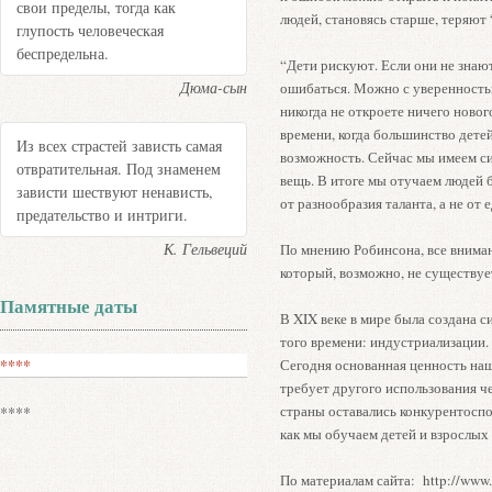
свои пределы, тогда как
людей, становясь старше, теряют
глупость человеческая
беспредельна.
“Дети рискуют. Если они не знают
Дюма-сын
ошибаться. Можно с уверенностью
никогда не откроете ничего новог
времени, когда большинство дете
Из всех страстей зависть самая
возможность. Сейчас мы имеем с
отвратительная. Под знаменем
вещь. В итоге мы отучаем людей 
зависти шествуют ненависть,
от разнообразия таланта, а не от
предательство и интриги.
К. Гельвеций
По мнению Робинсона, все вниман
который, возможно, не существуе
Памятные даты
В XIX веке в мире была создана с
того времени: индустриализации.
****
Сегодня основанная ценность наш
требует другого использования ч
страны оставались конкурентоспо
****
как мы обучаем детей и взрослых
По материалам сайта: http://www.v