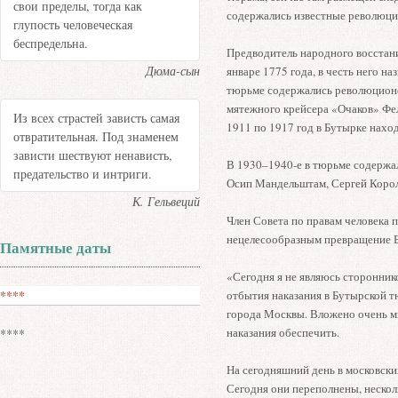
свои пределы, тогда как
содержались известные революци
глупость человеческая
беспредельна.
Предводитель народного восстани
Дюма-сын
январе 1775 года, в честь него на
тюрьме содержались революционе
мятежного крейсера «Очаков» Фе
Из всех страстей зависть самая
1911 по 1917 год в Бутырке нахо
отвратительная. Под знаменем
зависти шествуют ненависть,
В 1930–1940-е в тюрьме содержал
предательство и интриги.
Осип Мандельштам, Сергей Корол
К. Гельвеций
Член Совета по правам человека 
нецелесообразным превращение Б
Памятные даты
«Сегодня я не являюсь стороннико
****
отбытия наказания в Бутырской 
города Москвы. Вложено очень мн
наказания обеспечить.
****
На сегодняшний день в московски
Сегодня они переполнены, нескол