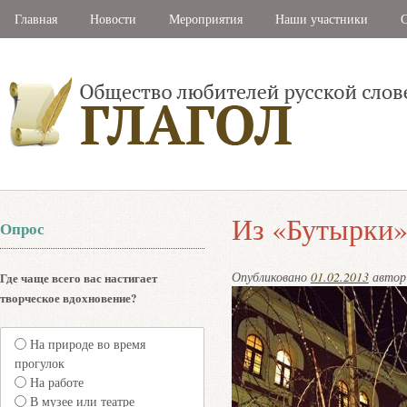
Главная
Новости
Мероприятия
Наши участники
С
Из «Бутырки»
Опрос
Опубликовано
01.02.2013
авто
Где чаще всего вас настигает
творческое вдохновение?
На природе во время
прогулок
На работе
В музее или театре