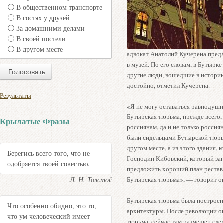
В общественном транспорте
В гостях у друзей
За домашними делами
В своей постели
В другом месте
адвокат Анатолий Кучерена пре
в музей. По его словам, в Бутырк
другие люди, вошедшие в историю.
достойно, отметил Кучерена.
Результаты
«Я не могу оставаться равнодушн
Бутырская тюрьма, прежде всего, 
Крылатые Фразы
россиянам, да и не только россия
были сидельцами Бутырской тюрь
другом месте, а из этого здания, 
Берегись всего того, что не
Господин Кибовский, который за
одобряется твоей совестью.
предложить хороший план рестав
Л. Н. Толстой
Бутырская тюрьма», — говорит о
Бутырская тюрьма была построена
Что особенно обидно, это то,
архитектуры. После революции он
что ум человеческий имеет
тюрьма, сейчас там размещен сле