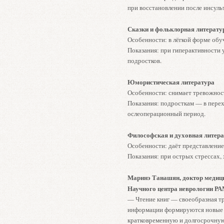
при восстановлении после инсульт
Сказки и фольклорная литерату
Особенности: в лёгкой форме обу
Показания: при гиперактивности
подростков.
Юмористическая литература
Особенности: снимает тревожност
Показания: подрост­кам — в пере
ослеоперационный период.
Философская и духовная литер
Особенности: даёт представление 
Показания: при острых стрессах,
Маринэ Танашян, доктор медици
Научного центра неврологии Р
— Чтение книг — своеобразная тр
информации формируются новые с
кратковременную и долгосрочную