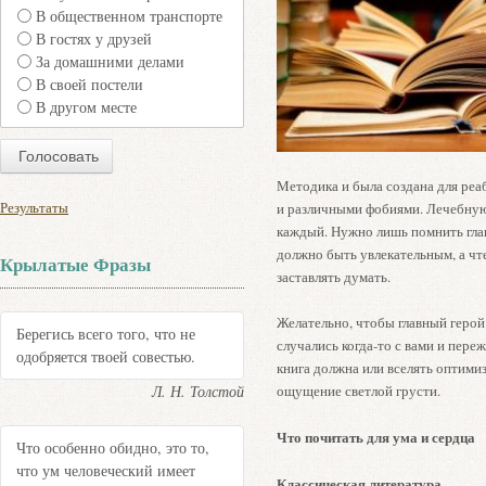
В общественном транспорте
В гостях у друзей
За домашними делами
В своей постели
В другом месте
Методика и была создана для р­е
Результаты
и различными фобиями. Лечебную
каждый. Нужно лишь помнить гла
должно быть увлекательным, а чте
Крылатые Фразы
заставлять думать.
Желательно, чтобы главный герой 
Берегись всего того, что не
случались когда-то с вами и пере
одобряется твоей совестью.
книга должна или вселять оптимиз
Л. Н. Толстой
ощущение светлой грусти.
Что почитать для ума и сердца
Что особенно обидно, это то,
что ум человеческий имеет
Классическая литература