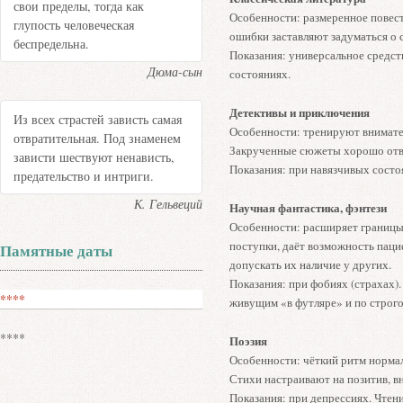
свои пределы, тогда как
Особенности: размеренное повес
глупость человеческая
ошибки заставляют задуматься о 
беспредельна.
Показания: универсальное средств
Дюма-сын
состояниях.
Детективы и приключения
Из всех страстей зависть самая
Особенности: тренируют внимател
отвратительная. Под знаменем
Закрученные сюжеты хорошо отвл
зависти шествуют ненависть,
Показания: при навязчивых состо
предательство и интриги.
К. Гельвеций
Научная фантастика, фэнтези
Особенности: расширяет границы 
поступки, даёт возможность паци
Памятные даты
допускать их наличие у других.
Показания: при фобиях (страхах)
****
живущим «в футляре» и по строг
****
Поэзия
Особенности: чёткий ритм нормал
Стихи настраивают на позитив, в
Показания: при депрессиях. Чтен