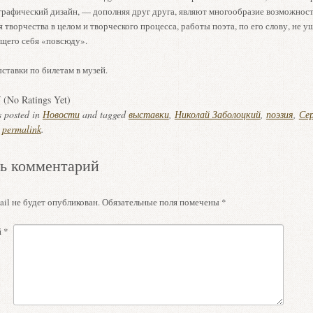
 графический дизайн, — дополняя друг друга, являют многообразие возможнос
 творчества в целом и творческого процесса, работы поэта, по его слову, не у
его себя «повсюду».
ставки по билетам в музей.
(No Ratings Yet)
s posted in
Новости
and tagged
выставки
,
Николай Заболоцкий
,
поэзия
,
Се
e
permalink
.
ь комментарий
il не будет опубликован.
Обязательные поля помечены
*
й
*