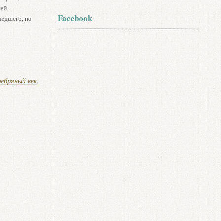
тей
Facebook
шедшего, но
ребряный век
.