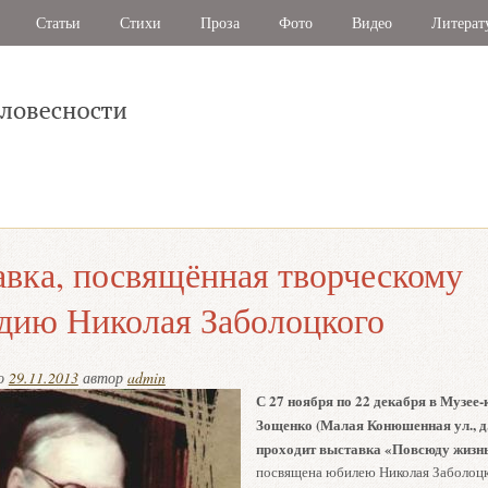
Статьи
Стихи
Проза
Фото
Видео
Литерат
вка, посвящённая творческому
дию Николая Заболоцкого
но
29.11.2013
автор
admin
С 27 ноября по 22 декабря в Музее-
Зощенко (Малая Конюшенная ул., д. 
проходит выставка «Повсюду жизнь
посвящена юбилею Николая Заболоц