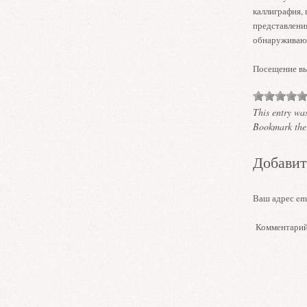
каллиграфия,
представления
обнаруживающ
Посещение вы
This entry wa
Bookmark th
Добавит
Ваш адрес ema
Комментари