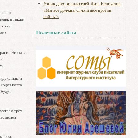
Узник двух концлагерей Яков Непочатов:
«Мы все должны сплотиться против
енного
войны!»
ния, а также
 с его
Полезные сайты
ия с
трации Николая
 и
м.
 художницы и
иодов поэта.
 будут
ссказ о трёх
настасией
рафика,