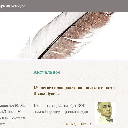
урный конкурс
Актуальное
150-летие со дня рождения писателя и поэта
Ивана Бунина
квартире М. М.
150 лет назад 22 октября 1870
4/2, кв. 119)
года в Воронеже родился один
...
 и я».
Выставка
читать дальше
→
кого