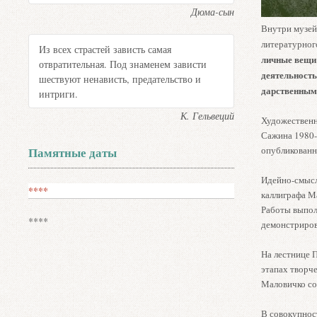
Дюма-сын
Внутри музей
литературног
Из всех страстей зависть самая
личные вещи 
отвратительная. Под знаменем зависти
деятельность
шествуют ненависть, предательство и
дарственным
интриги.
К. Гельвеций
Художественн
Сажина 1980-х
опубликованн
Памятные даты
Идейно-смысл
****
каллиграфа М
Работы выпол
****
демонстриров
На лестнице 
этапах творч
Маловичко со
В совокупнос