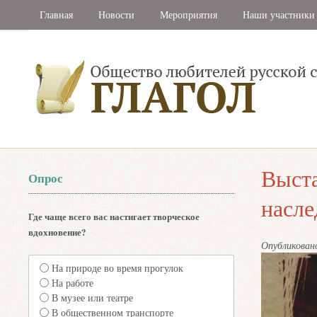
Главная
Новости
Мероприятия
Наши участники
Выста
Опрос
насле
Где чаще всего вас настигает творческое
вдохновение?
Опубликова
На природе во время прогулок
На работе
В музее или театре
В общественном транспорте