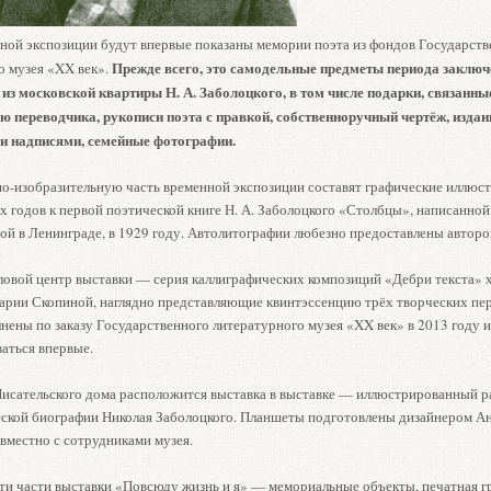
ной экспозиции будут впервые показаны мемории поэта из фондов Государств
Прежде всего, это самодельные предметы периода заключе
о музея «XX век».
из московской квартиры Н. А. Заболоцкого, в том числе подарки, связанные
ю переводчика, рукописи поэта с правкой, собственноручный чертёж, издан
и надписями, семейные фотографии.
о-изобразительную часть временной экспозиции составят графические иллюс
 годов к первой поэтической книге Н. А. Заболоцкого «Столбцы», написанной
ой в Ленинграде, в 1929 году. Автолитографии любезно предоставлены авторо
овой центр выставки — серия каллиграфических композиций «Дебри текста»
арии Скопиной, наглядно представляющие квинтэссенцию трёх творческих пер
нены по заказу Государственного литературного музея «XX век» в 2013 году и
аться впервые.
Писательского дома расположится выставка в выставке — иллюстрированный ра
еской биографии Николая Заболоцкого. Планшеты подготовлены дизайнером А
вместно с сотрудниками музея.
ти части выставки «Повсюду жизнь и я» — мемориальные объекты, печатная г