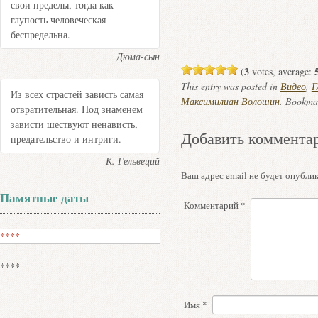
свои пределы, тогда как
глупость человеческая
беспредельна.
Дюма-сын
3
(
votes, average:
This entry was posted in
Видео
,
Г
Из всех страстей зависть самая
Максимилиан Волошин
. Bookma
отвратительная. Под знаменем
зависти шествуют ненависть,
Добавить коммента
предательство и интриги.
К. Гельвеций
Ваш адрес email не будет опублик
Памятные даты
Комментарий
*
****
****
Имя
*