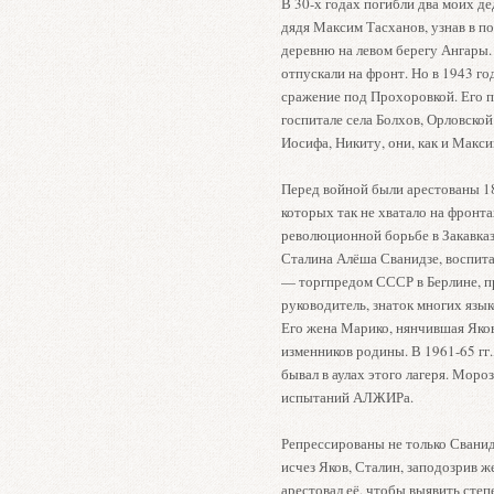
В 30-х годах погибли два моих де
дядя Максим Тасханов, узнав в по
деревню на левом берегу Ангары.
отпускали на фронт. Но в 1943 г
сражение под Прохоровкой. Его п
госпитале села Болхов, Орловской
Иосифа, Никиту, они, как и Макси
Перед войной были арестованы 1
которых так не хватало на фронт
революционной борьбе в Закавказ
Сталина Алёша Сванидзе, воспита
— торгпредом СССР в Берлине, п
руководитель, знаток многих язык
Его жена Марико, нянчившая Яко
изменников родины. В 1961-65 гг.
бывал в аулах этого лагеря. Моро
испытаний АЛЖИРа.
Репрессированы не только Сванидз
исчез Яков, Сталин, заподозрив
арестовал её, чтобы выявить степ