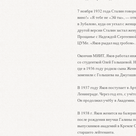
7 ноября 1932 года Сталин говор
вино!» «Я тебе не «Эй ты», — отв
в Зубалово, куда он уехал с женщ
другой версии Сталин застал жену 
Прощанье с Надеждой Сергеевной
ЦУМе. «Яков рыдал над гробом».
Окончив МИИТ, Яков работал инж
со студенткой Олей Голышевой. Н
где в 1936 году родила сына Жен
заменили с Голышева на Джугашв
В 1937 году Яков поступает в Ар
Ленинграде. Через год его, с учё
Он продолжил учёбу в Академии,
В 1938 г. Яков женится на балери
после рождения внучки Галины п
выпускников академий в Кремле С
старшего лейтенанта.