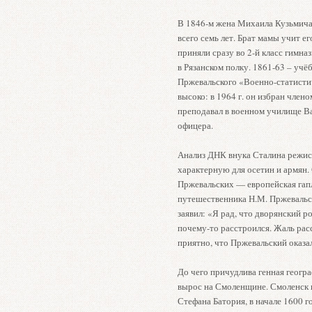
В 1846-м жена Михаила Кузьмича 
всего семь лет. Брат мамы учит е
приняли сразу во 2-й класс гимна
в Рязанском полку. 1861-63 – уч
Пржевальского «Военно-статисти
высоко: в 1964 г. он избран член
преподавал в военном училище В
офицера.
Анализ ДНК внука Сталина режисс
характерную для осетин и армян.
Пржевальских — европейская гап
путешественника Н.М. Пржевальс
заявил: «Я рад, что дворянский р
почему-то расстроился. Жаль рас
приятно, что Пржевальский оказа
До чего причудлива генная геогр
вырос на Смоленщине. Смоленск из
Стефана Батория, в начале 1600 