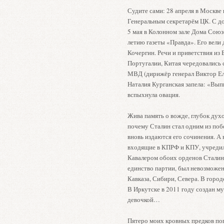
Судите сами: 28 апреля в Москве
Генеральным секретарём ЦК. С д
5 мая в Колонном зале Дома Союз
летию газеты «Правда». Его вели
Кочергин. Речи и приветствия из
Португалии, Китая чередовались
МВД (дирижёр генерал Виктор Ели
Наталия Курганская запела: «Выпь
вспыхнула овация.
Жива память о вожде, глубок дух
почему Сталин стал одним из поб
вновь издаются его сочинения. А
входящие в КПРФ и КПУ, учредил
Кавалером обоих орденов Сталина
единство партии, был невозможе
Кавказа, Сибири, Севера. В горо
В Иркутске в 2011 году создан му
девочкой…
Пятеро моих кровных предков пог