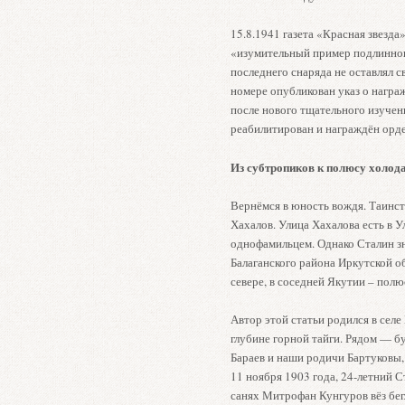
15.8.1941 газета «Красная звезд
«изумительный пример подлинног
последнего снаряда не оставлял с
номере опубликован указ о награ
после нового тщательного изучен
реабилитирован и награждён орде
Из субтропиков к полюсу холод
Вернёмся в юность вождя. Таинс
Хахалов. Улица Хахалова есть в У
однофамильцем. Однако Сталин зна
Балаганского района Иркутской о
севере, в соседней Якутии – полю
Автор этой статьи родился в селе 
глубине горной тайги. Рядом — бу
Бараев и наши родичи Бартуковы
11 ноября 1903 года, 24-летний С
санях Митрофан Кунгуров вёз бегл