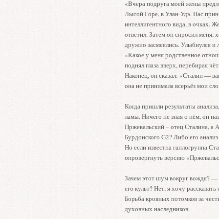
«Вчера подруга моей жены предло
Лысой Горе, в Улан-Удэ. Нас приня
интеллигентного вида, в очках. Ж
ответил. Затем он спросил меня, х
дружно засмеялись. Улыбнулся и ла
«Какое у меня родственное отно
поднял глаза вверх, перебирая чёт
Наконец, он сказал: «Сталин — ва
она не принимала всерьёз мои сло
Когда пришли результаты анализа,
ламы. Ничего не зная о нём, он н
Пржевальский – отец Сталина, а А
Бурдонского G2? Либо его анализ 
Но если известна гаплогруппа Ст
опровергнуть версию «Пржевальс
Зачем этот шум вокруг вождя? — 
его культ? Нет, я хочу рассказат
Борьба кровных потомков за честь
духовных наследников.