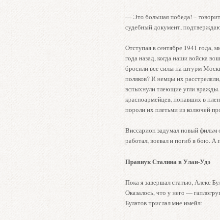
— Это большая победа! – говорит
судебный документ, подтвержда
Отступая в сентябре 1941 года, м
года назад, когда наши войска в
бросили все силы на штурм Москв
поляков? И немцы их расстреляли,
вспыхнули тлеющие угли вражды.
красноармейцев, попавших в плен
пороли их плетьми из колючей п
Виссарион задумал новый фильм о
работал, воевал и погиб в бою. А 
Правнук Сталина в Улан-Удэ
Пока я завершал статью, Алекс Б
Оказалось, что у него — гаплогруп
Булатов прислал мне имейл: