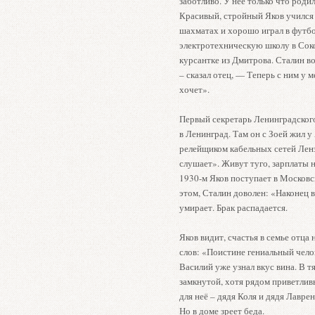
заботливо. У неё только что роди
Красивый, стройный Яков учился 
шахматах и хорошо играл в футбо
электротехническую школу в Соко
курсантке из Дмитрова. Сталин во
– сказал отец, — Теперь с ним у м
хочет».
Первый секретарь Ленинградског
в Ленинград. Там он с Зоей жил у
релейщиком кабельных сетей Ленэ
слушает». Живут туго, зарплаты н
1930-м Яков поступает в Московс
этом, Сталин доволен: «Наконец в
умирает. Брак распадается.
Яков видит, счастья в семье отца
слов: «Поистине гениальный чело
Василий уже узнал вкус вина. В т
замкнутой, хотя рядом приветливы
для неё – дядя Коля и дядя Лаврен
Но в доме зреет беда.