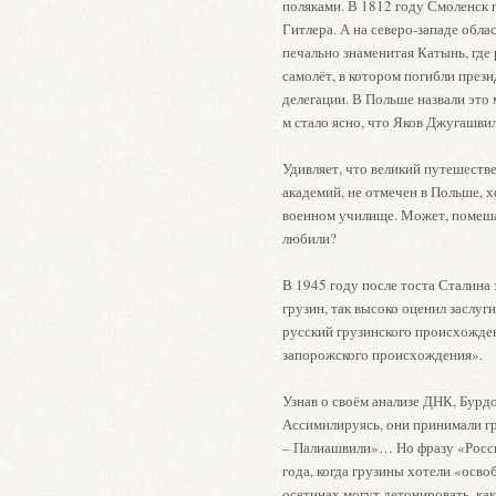
поляками. В 1812 году Смоленск 
Гитлера. А на северо-западе обла
печально знаменитая Катынь, где 
самолёт, в котором погибли през
делегации. В Польше назвали это 
м стало ясно, что Яков Джугашви
Удивляет, что великий путешеств
академий, не отмечен в Польше, 
военном училище. Может, помеша
любили?
В 1945 году после тоста Сталина 
грузин, так высоко оценил заслуги
русский грузинского происхожден
запорожского происхождения».
Узнав о своём анализе ДНК, Бурд
Ассимилируясь, они принимали г
– Палиашвили»… Но фразу «Росси
года, когда грузины хотели «ос
осетинах могут детонировать, ка