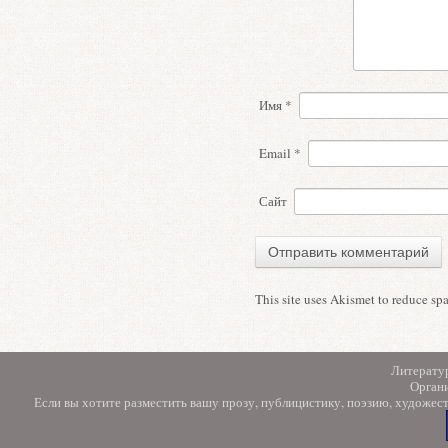
Имя
*
Email
*
Сайт
This site uses Akismet to reduce s
Литерату
Орган
Если вы хотите разместить вашу прозу, публицистику, поэзию, художес