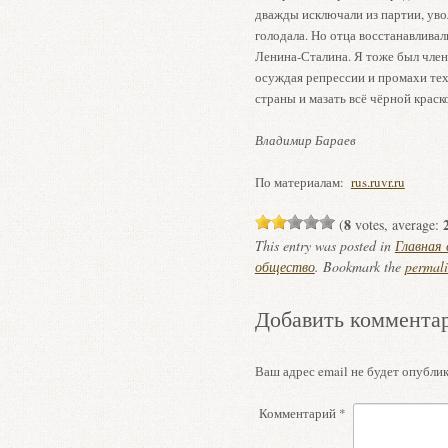
дважды исключали из партии, уво
голодала. Но отца восстанавливали
Ленина-Сталина. Я тоже был член
осуждая репрессии и промахи тех
страны и мазать всё чёрной краск
Владимир Бараев
По материалам:
rus.ruvr.ru
8
(
votes, average:
This entry was posted in
Главная
общество
. Bookmark the
permal
Добавить коммента
Ваш адрес email не будет опублик
Комментарий
*