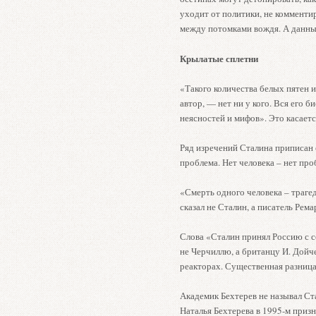
уходит от политики, не комменти
между потомками вождя. А данные
Крылатые сплетни
«Такого количества белых пятен и
автор, — нет ни у кого. Вся его б
неясностей и мифов». Это касается
Ряд изречений Сталина приписан 
проблема. Нет человека – нет пр
«Смерть одного человека – трагед
сказал не Сталин, а писатель Рема
Слова «Сталин принял Россию с с
не Черчиллю, а британцу И. Дойче
реакторах. Существенная разница
Академик Бехтерев не называл Ст
Наталья Бехтерева в 1995-м призн