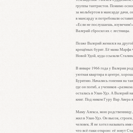
группы тантристов. Помимо основ
за мольбертом в мансарде дачи, 
в мансарду и потребовали остави
«Если не послушаешь, изувечим!» 
Валерий сбросил их с лестницы.
Позже Валерий женился на другой
крещёных бурят. Её мама Марфа 
Новой Удой, куда ссылали Сталин
В январе 1966 года у Валерия ро
уютная квартира в центре, хорош
Бурятию. Начались гонения на та
где он погиб, а учеников «размаз
осталась в Улан-Удэ. А Валерий н
книг. Под ником Гуру Вар Авера 
Маму Алекса, мою родственницу, з
жил в Улан-Удэ. Он высок, строе
человек. Я не хотел называть имя
что всё-таки открою: её зовут Ст