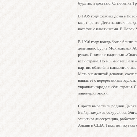
буряты, и доставил Сталина на Тр
В 1935 году хозяйка дома в Новой 
квартиранта. Дети написали вожд
патефон с пластинками. В Новой 
В 1936 году вождь более близко 
делегацию Бурят-Монгольской АС
руках. Снимок с надписью «Спаси
всей стране. Но в 37-м отец Гели
партии, обвинён в панмонголизме 
Мать знаменитой девочки, сослал
нашла её с перерезанным горлом.
украшать города и сёла страны. 
лицемерия эпохи.
Сироту вырастили родичи Дырхее
Выйдя замуж за сокурсника, Энге
защитила диссертацию, работала в
Англии и США. Такая вот жуткая 