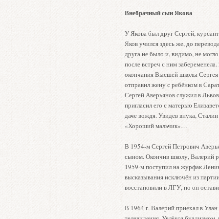
Внебрачный сын Якова
У Якова был друг Сергей, курса
Яков учился здесь же, до перево
друга не было и, видимо, не могло
после встреч с ним забеременела.
окончания Высшей школы Сергея н
отправил жену с ребёнком в Сара
Сергей Аверьянов служил в Львове
пригласил его с матерью Елизаве
даче вождя. Увидев внука, Сталин 
«Хороший мальчик»…
В 1954-м Сергей Петрович Аверья
сыном. Окончив школу, Валерий р
1959-м поступил на журфак Ленин
высказывания исключён из партии
восстановили в ЛГУ, но он остави
В 1964 г. Валерий приехал в Улан
телевидения. Увлёкся буддизмом,