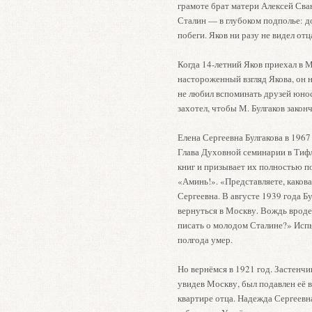
грамоте брат матери Алексей Сван
Сталин — в глубоком подполье: до
побеги. Яков ни разу не видел отц
Когда 14-летний Яков приехал в М
настороженный взгляд Якова, он н
не любил вспоминать друзей юнос
захотел, чтобы М. Булгаков закон
Елена Сергеевна Булгакова в 1967
Глава Духовной семинарии в Тиф
книг и призывает их полностью по
«Аминь!». «Представляете, каков
Сергеевна. В августе 1939 года Бу
вернуться в Москву. Вождь вроде
писать о молодом Сталине?» Испыт
полгода умер.
Но вернёмся в 1921 год. Застенчи
увидев Москву, был подавлен её 
квартире отца. Надежда Сергеевн