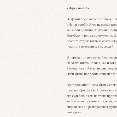
«Иди и воюй!»
На фронт Яков отбыл 23 июня 194
«Иди и воюй!» Яков назначен ком
танковой дивизии. Кратчайшим п
Витебску и попал в окружение. К
особого отдела взять комбата Дж
покинуть вверенных ему людей.
В первые три недели войны потер
же этого никто не знал, как и того
в плену уже 3,9 млн. наших солда
Плен Якова подробно описан в Ин
Однополчанин Якова Иван Сапеги
дивизии бросил нас. Проезжая ми
его судьбой, а сам на танке прор
вышли из окружения к Катыни, но 
видели, как он разворачивал гауб
лошадьми.