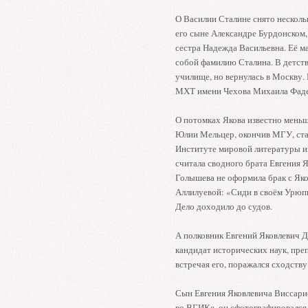
О Василии Сталине снято нескольк
его сыне Александре Бурдонском,
сестра Надежда Васильевна. Её ма
собой фамилию Сталина. В детстве
училище, но вернулась в Москву.
МХТ имени Чехова Михаила Фадее
О потомках Якова известно меньш
Юлии Мельцер, окончив МГУ, стал
Институте мировой литературы им
считала сводного брата Евгения Я
Голышева не оформила брак с Яко
Аллилуевой: «Сиди в своём Урюпи
Дело доходило до судов.
А полковник Евгений Яковлевич Д
кандидат исторических наук, пре
встречая его, поражался сходств
Сын Евгения Яковлевича Виссарио
во ВГИКе, он сфотографировался