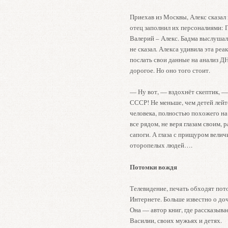
Приехав из Москвы, Алекс сказал 
отец заполнил их персоналиями:
Валерий – Алекс. Бадма выслушал
не сказал. Алекса удивила эта ре
послать свои данные на анализ Д
дорогое. Но оно того стоит.
— Ну вот, — вздохнёт скептик, —
СССР! Не меньше, чем детей лейт
человека, полностью похожего на 
все рядом, не веря глазам своим, р
сапоги. А глаза с прищуром велич
оторопелых людей….
Потомки вождя
Телевидение, печать обходят пот
Интернете. Больше известно о до
Она — автор книг, где рассказывае
Василии, своих мужьях и детях.