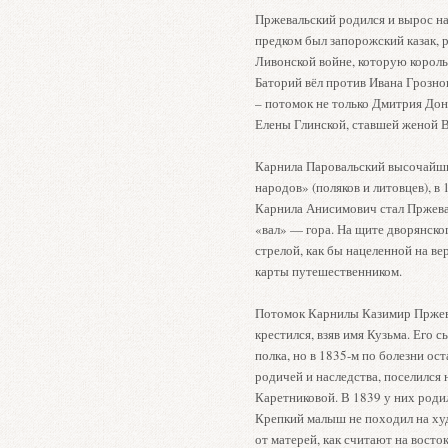
Пржевальский родился и вырос н
предком был запорожский казак, 
Ливонской войне, которую корол
Баторий вёл против Ивана Грозно
– потомок не только Дмитрия Дон
Елены Глинской, ставшей женой В
Карнила Паровальский высочайши
народов» (поляков и литовцев), в 
Карнила Анисимович стал Пржевал
«вал» — гора. На щите дворянско
стрелой, как бы нацеленной на в
карты путешественником.
Потомок Карнилы Казимир Пржева
крестился, взяв имя Кузьма. Его 
полка, но в 1835-м по болезни ос
родичей и наследства, поселился
Каретниковой. В 1839 у них роди
Крепкий малыш не походил на ху
от матерей, как считают на восток