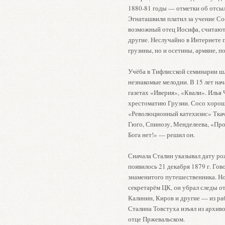
1880-81 годы — отметки об отсыл
Эгнаташвили платил за учение Сос
возможный отец Иосифа, считают 
другие. Неслучайно в Интернете 
грузины, но и осетины, армяне, по
Учёба в Тифлисской семинарии шл
незнакомые мелодии. В 15 лет нача
газетах «Иверия», «Квали». Илья 
хрестоматию Грузии. Сосо хорошо
«Революционный катехизис» Ткачё
Гюго, Спинозу, Менделеева, «Пр
Бога нет!» — решил он.
Сначала Сталин указывал дату рож
появилось 21 декабря 1879 г. Го
знаменитого путешественника. Но 
секретарём ЦК, он убрал следы о
Калинин, Киров и другие — из ра
Сталина Товстуха изъял из архив
отце Пржевальском.