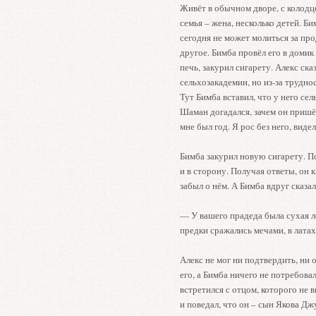
Живёт в обычном дворе, с колодце
семья – жена, несколько детей. Би
сегодня не может молиться за про
другое. Бимба провёл его в домик
печь, закурил сигарету. Алекс ска
сельхозакадемии, но из-за трудно
Тут Бимба вставил, что у него сел
Шаман догадался, зачем он пришёл
мне был год. Я рос без него, видел
Бимба закурил новую сигарету. Пот
и в сторону. Получая ответы, он 
забыл о нём. А Бимба вдруг сказал
— У вашего прадеда была сухая л
предки сражались мечами, в лата
Алекс не мог ни подтвердить, ни
его, а Бимба ничего не потребовал
встретился с отцом, которого не в
и поведал, что он – сын Якова Д