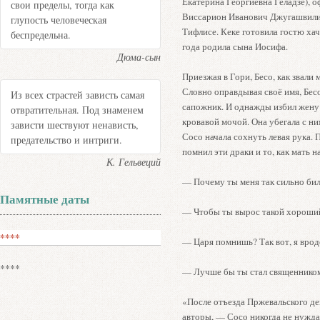
Екатерина Георгиевна Геладзе),
свои пределы, тогда как
Виссарион Иванович Джугашвили 
глупость человеческая
Тифлисе. Кеке готовила гостю хача
беспредельна.
года родила сына Иосифа.
Дюма-сын
Приезжая в Гори, Бесо, как звали 
Словно оправдывая своё имя, Бес
Из всех страстей зависть самая
сапожник. И однажды избил жену 
отвратительная. Под знаменем
кровавой мочой. Она убегала с ни
зависти шествуют ненависть,
Сосо начала сохнуть левая рука. 
предательство и интриги.
помнил эти драки и то, как мать н
К. Гельвеций
— Почему ты меня так сильно би
Памятные даты
— Чтобы ты вырос такой хороший
****
— Царя помнишь? Так вот, я вроде
****
— Лучше бы ты стал священнико
«После отъезда Пржевальского де
авторы, — Сосо никогда не нужда