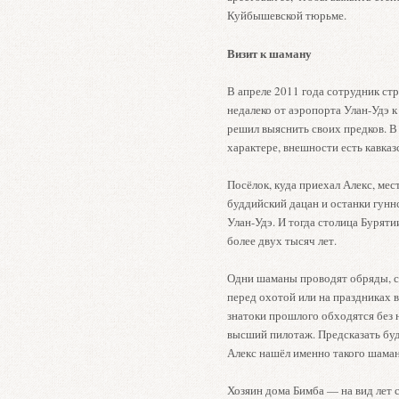
Куйбышевской тюрьме.
Визит к шаману
В апреле 2011 года сотрудник ст
недалеко от аэропорта Улан-Удэ к
решил выяснить своих предков. В
характере, внешности есть кавказ
Посёлок, куда приехал Алекс, ме
буддийский дацан и останки гунн
Улан-Удэ. И тогда столица Бурят
более двух тысяч лет.
Одни шаманы проводят обряды, сту
перед охотой или на праздниках в
знатоки прошлого обходятся без 
высший пилотаж. Предсказать бу
Алекс нашёл именно такого шаман
Хозяин дома Бимба — на вид лет с