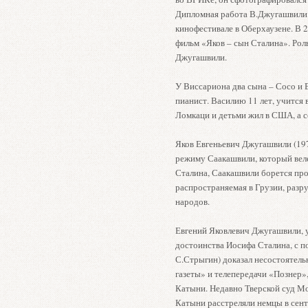
Дипломная работа В.Джугашвили –
кинофестивале в Оберхаузене. В 2
фильм «Яков – сын Сталина». Роль
Джугашвили.
У Виссариона два сына – Сосо и
пианист. Василию 11 лет, учится
Ломкаци и детьми жил в США, а с
Яков Евгеньевич Джугашвили (197
режиму Саакашвили, который веле
Сталина, Саакашвили борется про
распространяемая в Грузии, разр
народов.
Евгений Яковлевич Джугашвили, у
достоинства Иосифа Сталина, с 
С.Стрыгин) доказал несостоятел
газеты» и телепередачи «Познер»
Катыни. Недавно Тверской суд Мо
Катыни расстреляли немцы в сент