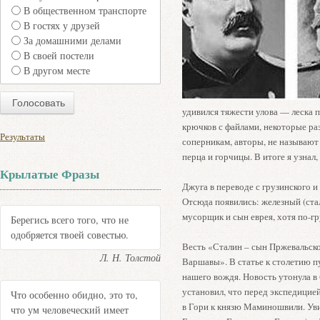
В общественном транспорте
В гостях у друзей
За домашними делами
В своей постели
В другом месте
удивился тяжести улова — леска 
крючков с файлами, некоторые раз
Результаты
соперникам, авторы, не называют 
перца и горчицы. В итоге я узнал,
Крылатые Фразы
Джуга в переводе с грузинского и 
Отсюда появились: железный (стал
мусорщик и сын еврея, хотя по-гр
Берегись всего того, что не
одобряется твоей совестью.
Весть «Сталин – сын Пржевальско
Л. Н. Толстой
Варшавы». В статье к столетию п
нашего вождя. Новость утонула в
установил, что перед экспедицие
Что особенно обидно, это то,
в Гори к князю Маминошвили. Уви
что ум человеческий имеет