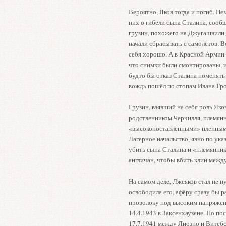
Вероятно, Яков тогда и погиб. Нем
них о гибели сына Сталина, сообщ
грузин, похожего на Джугашвили,
начали сбрасывать с самолётов. В
себя хорошо. А в Красной Армии 
что снимки были смонтированы, и
будто бы отказ Сталина поменять
вождь пошёл по стопам Ивана Гро
Грузин, взявший на себя роль Яков
родственником Черчилля, племян
«высокопоставленными» пленными
Лагерное начальство, явно по ук
убить сына Сталина и «племянник
англичан, чтобы вбить клин межд
На самом деле, Лжеяков стал не 
освободила его, афёру сразу бы р
проволоку под высоким напряжени
14.4.1943 в Заксенхаузене. Но п
17.7.1941 между Лиозно и Витебс