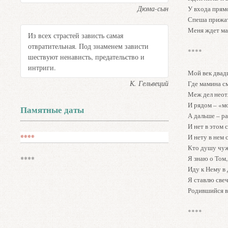
Дюма-сын
У входа прям
Спеша прижат
Меня ждет ма
Из всех страстей зависть самая
отвратительная. Под знаменем зависти
****
шествуют ненависть, предательство и
интриги.
Мой век двад
К. Гельвеций
Где мамина см
Меж дел неот
И рядом – «мо
Памятные даты
А дальше – ра
И нет в этом 
****
И нету в нем 
Кто душу чуж
Я знаю о Том,
****
Иду к Нему в 
Я ставлю свеч
Родившийся ве
****