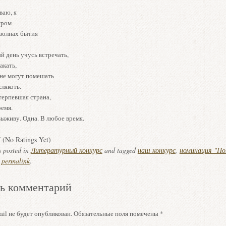
ваю, я
тром
 волнах бытия
.
й день учусь встречать,
акать,
 не могут помешать
слякоть.
терпевшая страна,
ремя.
выживу. Одна. В любое время.
(No Ratings Yet)
s posted in
Литературный конкурс
and tagged
наш конкурс
,
номинация "По
e
permalink
.
ь комментарий
il не будет опубликован.
Обязательные поля помечены
*