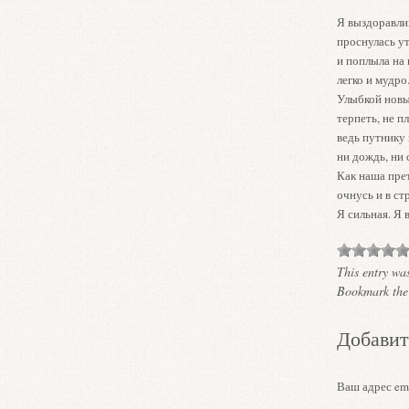
Я выздоравли
проснулась у
и поплыла на
легко и мудро
Улыбкой новы
терпеть, не пл
ведь путнику
ни дождь, ни 
Как наша пре
очнусь и в ст
Я сильная. Я 
This entry wa
Bookmark th
Добавит
Ваш адрес ema