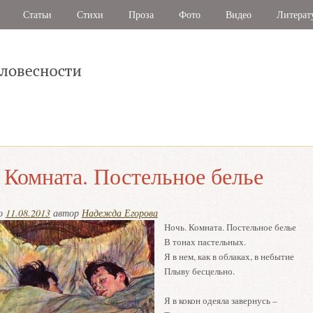
Статьи
Стихи
Проза
Фото
Видео
Литерат
 Комната. Постельное белье
но
11.08.2013
автор
Надежда Егорова
Ночь. Комната. Постельное белье
В тонах пастельных.
Я в нем, как в облаках, в небытие
Плыву бесцельно.
Я в кокон одеяла завернусь –