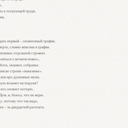
о,
ь к тоскующей груди,
ма.
цать первый – оплаченный трафик,
ерть, словно вписана в график
ложных отдельной строкою.
литься о вечном покое»,
бота, экзамен, собранье,
списке строки «наказанье».
слов про душевные муки,
ую возьмет на поруки?
 кто оплачет потерю,
Дом, и, боюсь, что не верю.
у, потому что так надо,
к – за двадцатый расплата.