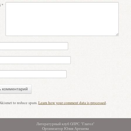
й
*
 Akismet to reduce spam.
Learn how your comment data is processed
.
Литературный клуб ОЛРС "Глагол"
Организатор Юлия Арешева