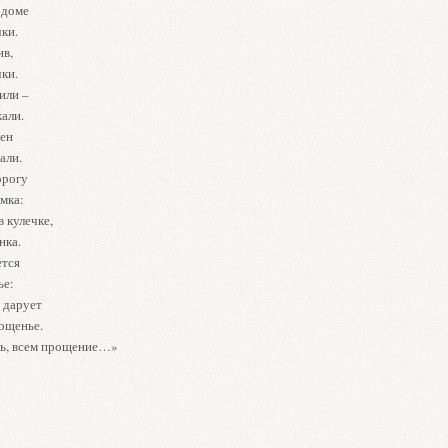
 доме
ки.
ив,
ки.
или –
жали.
сен
али.
орогу
мка:
в кулечке,
нка.
ется
ье:
 дарует
ощенье.
ь, всем прощение…»