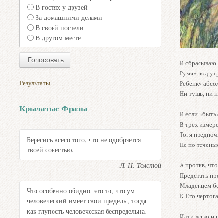
В гостях у друзей
За домашними делами
В своей постели
В другом месте
И сбрасываю 
Румян под ут
Результаты
Ребенку абсо
Ни тушь, ни п
Крылатые Фразы
И если «быть
В трех измер
То, я предпо
Берегись всего того, что не одобряется
Не по течень
твоей совестью.
Л. Н. Толстой
А против, что
Предстать пр
Младенцем без
Что особенно обидно, это то, что ум
К Его чертог
человеческий имеет свои пределы, тогда
как глупость человеческая беспредельна.
Идти легко и 