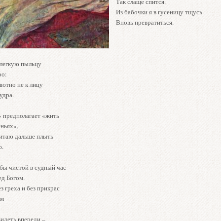
Так слаще спится.
Из бабочки я в гусеницу тщусь
Вновь превратиться.
легкую пыльцу
ро:
лютно не к лицу
удра.
» предполагает «жить
еньях»,
читаю дальше плыть
ю.
бы чистой в судный час
ед Богом.
 греха и без прикрас
ам
видеть впереди –