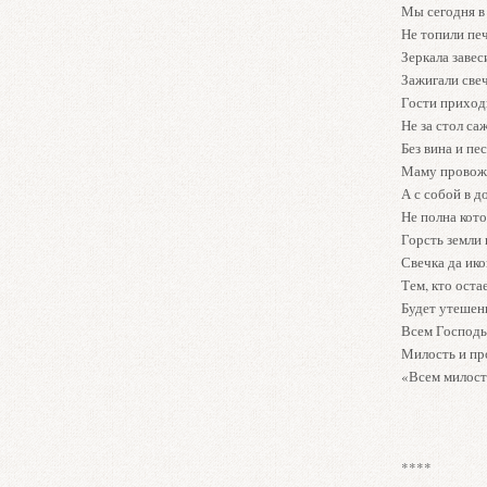
Мы сегодня в
Не топили печ
Зеркала завес
Зажигали свеч
Гости приход
Не за стол са
Без вина и пе
Маму провож
А с собой в д
Не полна кото
Горсть земли 
Свечка да ико
Тем, кто оста
Будет утешен
Всем Господь
Милость и пр
«Всем милост
****