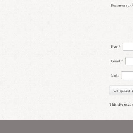
Комментари
Имя
*
Email
*
Сайт
This site uses