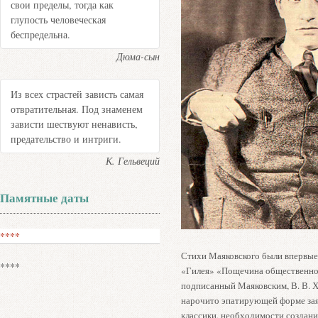
свои пределы, тогда как
глупость человеческая
беспредельна.
Дюма-сын
Из всех страстей зависть самая
отвратительная. Под знаменем
зависти шествуют ненависть,
предательство и интриги.
К. Гельвеций
Памятные даты
****
Стихи Маяковского были впервые
****
«Гилея» «Пощечина общественном
подписанный Маяковским, В. В. Х
нарочито эпатирующей форме зая
классики, необходимости создани