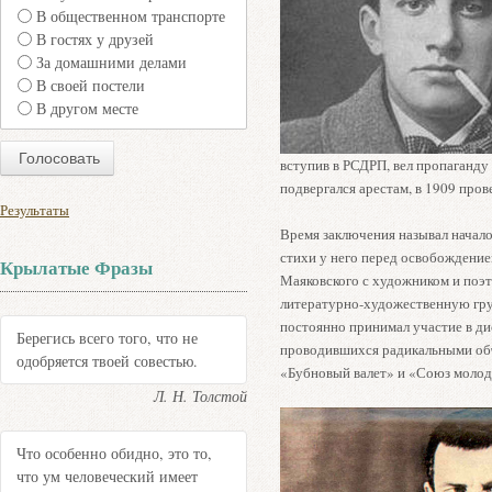
В общественном транспорте
В гостях у друзей
За домашними делами
В своей постели
В другом месте
вступив в РСДРП, вел пропаганду
подвергался арестам, в 1909 пров
Результаты
Время заключения называл начал
стихи у него перед освобождение
Крылатые Фразы
Маяковского с художником и поэт
литературно-художественную гру
постоянно принимал участие в дис
Берегись всего того, что не
проводившихся радикальными об
одобряется твоей совестью.
«Бубновый валет» и «Союз молод
Л. Н. Толстой
Что особенно обидно, это то,
что ум человеческий имеет