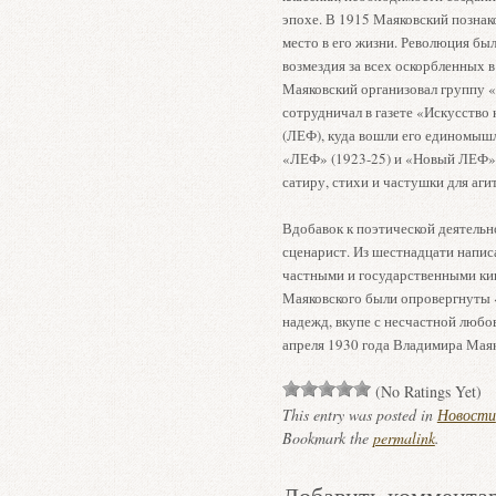
эпохе. В 1915 Маяковский познако
место в его жизни. Революция бы
возмездия за всех оскорбленных в
Маяковский организовал группу 
сотрудничал в газете «Искусство
(ЛЕФ), куда вошли его единомыш
«ЛЕФ» (1923-25) и «Новый ЛЕФ» (
сатиру, стихи и частушки для аг
Вдобавок к поэтической деятельн
сценарист. Из шестнадцати напи
частными и государственными кин
Маяковского были опровергнуты 
надежд, вкупе с несчастной любо
апреля 1930 года Владимира Маяк
(No Ratings Yet)
This entry was posted in
Новости
Bookmark the
permalink
.
Добавить коммента