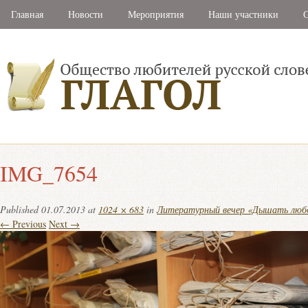
Главная
Новости
Мероприятия
Наши участники
С
IMG_7654
Published
01.07.2013
at
1024 × 683
in
Литературный вечер «Дышать любо
← Previous
Next →