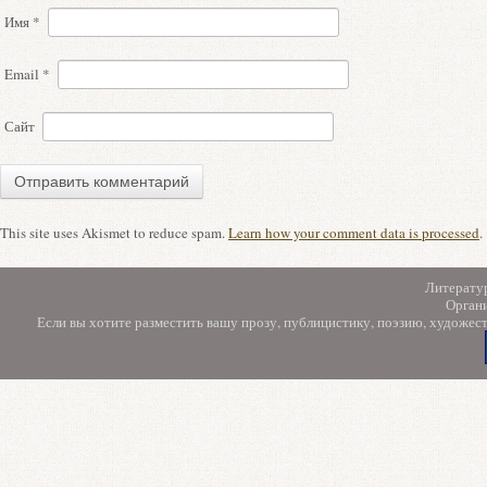
Имя
*
Email
*
Сайт
This site uses Akismet to reduce spam.
Learn how your comment data is processed
.
Литерату
Орган
Если вы хотите разместить вашу прозу, публицистику, поэзию, художес