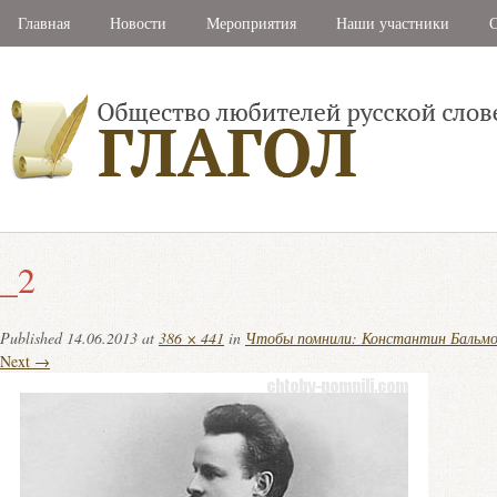
Главная
Новости
Мероприятия
Наши участники
С
_2
Published
14.06.2013
at
386 × 441
in
Чтобы помнили: Константин Бальм
Next →