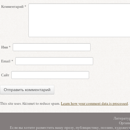
Комментарий
*
Имя
*
Email
*
Сайт
This site uses Akismet to reduce spam.
Learn how your comment data is processed
.
Литерату
Орган
Если вы хотите разместить вашу прозу, публицистику, поэзию, художес