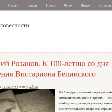
Статьи
Стихи
Проза
Фото
Видео
Литерат
ий Розанов. К 100-летию со дня
ния Виссариона Белинского
но
11.06.2013
автор
admin
Он был друг, великий и прекрасный
гимназических дней; у других — сту
вообще — друг поры учения, самог
впечатлительного возраста, первых