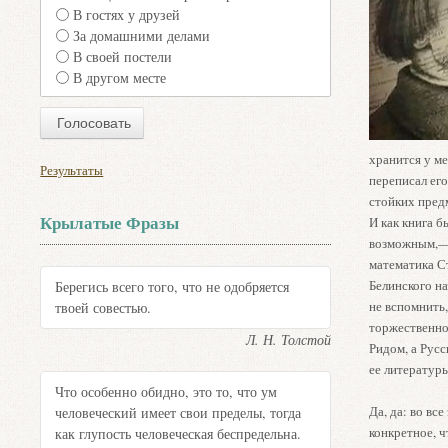
В гостях у друзей
За домашними делами
В своей постели
В другом месте
хранится у ме
Результаты
переписал его
стойких пред
Крылатые Фразы
И как книга б
возможным,— т
математика Ст
Белинского на
Берегись всего того, что не одобряется
не вспомнить,
твоей совестью.
торжественно 
Л. Н. Толстой
Ридом, а Русс
ее литературы
Что особенно обидно, это то, что ум
Да, да: во вс
человеческий имеет свои пределы, тогда
конкретное, ч
как глупость человеческая беспредельна.