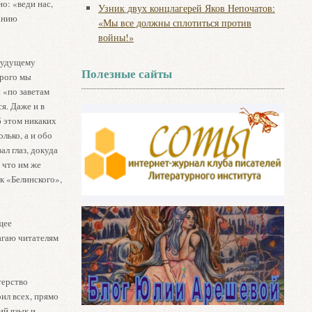
о: «веди нас,
Узник двух концлагерей Яков Непочатов:
нанию
«Мы все должны сплотиться против
войны!»
 будущему
Полезные сайты
орого мы
 «по заветам
я. Даже и в
б этом никаких
лько, а и обо
л глаз, докуда
 что им же
к «Белинского»,
щее
лагаю читателям
терство
ил всех, прямо
ий язык и