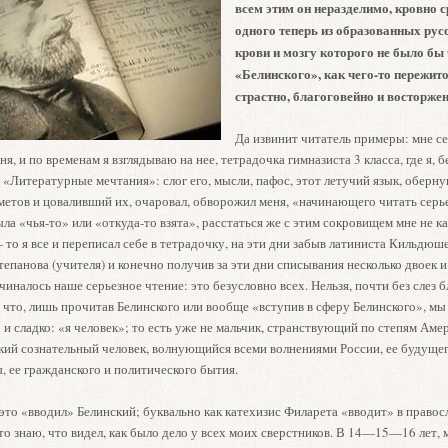
всем этим он неразделимо, кровно с
одного теперь из образованных русс
крови и мозгу которого не было бы
«Белинского», как чего-то пережито
страстно, благоговейно и восторжен
Да извинит читатель примеры: мне се
ня, и по временам я взглядываю на нее, тетрадочка гимназиста 3 класса, где я, б
 «Литературные мечтания»: слог его, мысли, пафос, этот летучий язык, оберн
метов и цоваливший их, очаровал, обворожил меня, «начинающего читать серье
ыла «чья-то» или «откуда-то взята», расстаться же с этим сокровищем мне не к
о я все и переписал себе в тетрадочку, на эти дни забыв латиниста Кильдюше
епанова (учителя) и конечно получив за эти дни списывания несколько двоек и
чиналось наше серьезное чтение: это безусловно всех. Нельзя, почти без слез 
 что, лишь прочитав Белинского или вообще «вступив в сферу Белинского», м
и сладко: «я человек»; то есть уже не мальчик, странствующий по степям Аме
кий сознательный человек, волнующийся всеми волнениями России, ее будущег
, ее гражданского и политического бытия.
е это «вводил» Белинский; буквально как катехизис Филарета «вводит» в право
то знаю, что видел, как было дело у всех моих сверстников. В 14—15—16 лет, 