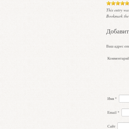
This entry wa
Bookmark th
Добавит
Ваш адрес ema
Комментари
Имя
*
Email
*
Сайт