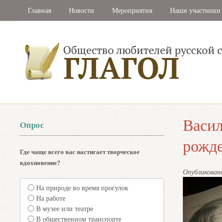
Главная
Новости
Мероприятия
Наши участники
Васил
Опрос
рожде
Где чаще всего вас настигает творческое
вдохновение?
Опубликова
На природе во время прогулок
На работе
В музее или театре
В общественном транспорте