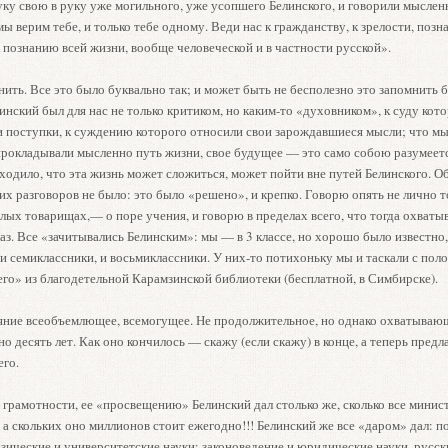
ку свою в руку уже могильного, уже усопшего Белинского, и говорили мысленн
мы верим тебе, и только тебе одному. Веди нас к гражданству, к зрелости, поз
 познанию всей жизни, вообще человеческой и в частности русской».
ить. Все это было буквально так; и может быть не бесполезно это запомнить
инский был для нас не только критиком, но каким-то «духовником», к суду кот
и поступки, к суждению которого относили свои зарождавшиеся мысли; что мы
прокладывали мысленно путь жизни, свое будущее — это само собою разумеетс
ходило, что эта жизнь может сложиться, может пойти вне путей Белинского. О
их разговоров не было: это было «решено», и крепко. Говорю опять не лично то
лых товарищах,— о поре учения, и говорю в пределах всего, что тогда охватыва
аз. Все «зачитывались Белинским»: мы — в 3 классе, но хорошо было известно,
и семиклассники, и восьмиклассники. У них-то потихоньку мы и таскали с поло
его» из благодетельной Карамзинской библиотеки (бесплатной, в Симбирске).
яние всеобъемлющее, всемогущее. Не продолжительное, но однако охватываю
о десять лет. Как оно кончилось — скажу (если скажу) в конце, а теперь пред
его.
 грамотности, ее «просвещению» Белинский дал столько же, сколько все минис
а скольких оно миллионов стоит ежегодно!!! Белинский же все «даром» дал: по
зические и университетские науки: законоведение и юридические науки, русск