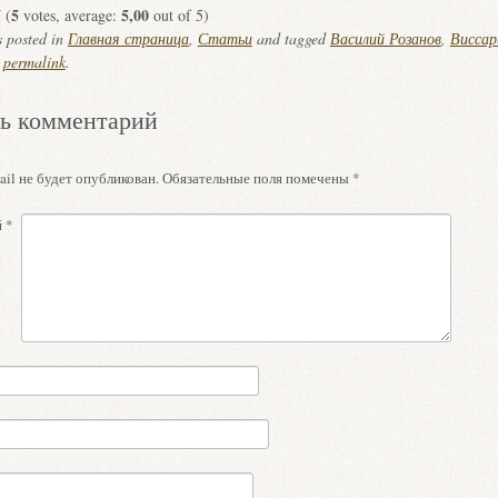
5
5,00
(
votes, average:
out of 5)
s posted in
Главная страница
,
Статьи
and tagged
Василий Розанов
,
Виссар
e
permalink
.
ь комментарий
il не будет опубликован.
Обязательные поля помечены
*
й
*