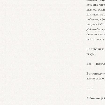
историю литер
главное: глав
критиках, то 
побочно, и фа
какую в XVII
д’Алам-бера, 
была во многи
ней не было 
Но побочные д
нему».
Это — необъя
Вот этим духо
всю русскую л
<….>
В.Розанов (19