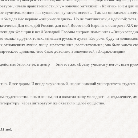
атуры, начала нравственности, и уж конечно катехизис. «Критик» в нем для н
ное «учитель жизни» и, в сущности, «учитель всего»… Так как он касался «всег
он был для нас первою «энцик-лопедиею». Но не фактической, а идейной; хотя,
ктически. Для молодой России, для всей Восточной Европы он сыграл в XIX век
I веке для Франции и всей Западной Европы сыграла знаменитая «Энциклопеди
но только в других тонах, «в нашем русском духе». Его роль, будучи «энцикло
х отношениях лучше, чище, нравственнее, воспитательнее; она была как-то св
старческого цинизма, чего было довольно в знаменитой «Энциклопедии».
ействия были не те, а центр — был тот же. «Всему учились у него»; всем рук
тно. И все даром. И все дал сухопарый, не окончивший университета студент
м студенчества, юным-юным, он и охватил нашу молодость; а, отдаленнее, им 
итературу; через литературу же охватил и целое общество.
11 год)