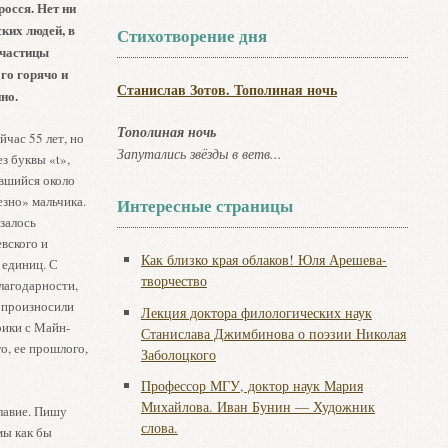
росся. Нет ни
ких людей, в
Стихотворение дня
 частицы
го горячо и
Станислав Зотов. Тополиная ночь
но.
Тополиная ночь
йчас 55 лет, но
Запутались звёзды в ветв...
ез буквы «t»,
увшийся около
зно» мальчика.
Интересные страницы
азалось
вского и
Как близко края облаков! Юля Арешева-
 единиц. С
творчество
благодарности,
ы произносили
Лекция доктора филологических наук
рики с Майн-
Станислава Джимбинова о поэзии Николая
о, ее прошлого,
Заболоцкого
Профессор МГУ, доктор наук Мария
Михайлова. Иван Бунин — Художник
славие. Пишу
слова.
мы как бы