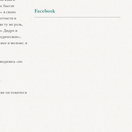
ас был не
Facebook
о» в своих
 отчасти и
е ту же роль,
я» Дидро и
педическою»,
ежее и моложе; в
оводились «по
…
же он охватил и