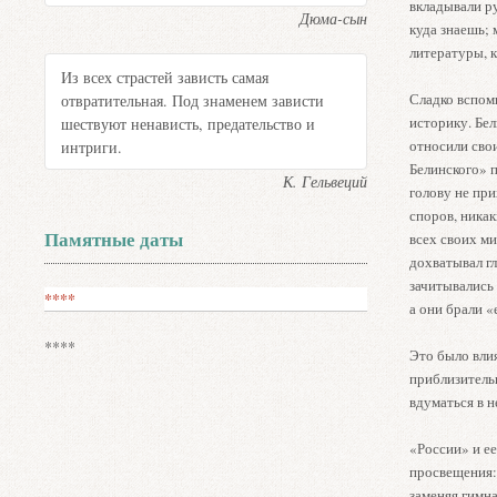
вкладывали ру
Дюма-сын
куда знаешь; 
литературы, к
Из всех страстей зависть самая
Сладко вспомн
отвратительная. Под знаменем зависти
историку. Бел
шествуют ненависть, предательство и
относили сво
интриги.
Белинского» 
К. Гельвеций
голову не при
споров, никак
Памятные даты
всех своих ми
дохватывал гл
зачитывались 
****
а они брали «
****
Это было вли
приблизительн
вдуматься в н
«России» и ее
просвещения: 
заменяя гимна