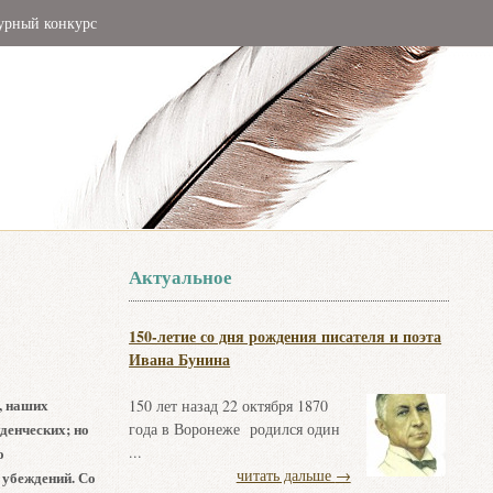
урный конкурс
Актуальное
150-летие со дня рождения писателя и поэта
Ивана Бунина
, наших
150 лет назад 22 октября 1870
денческих; но
года в Воронеже родился один
...
о
читать дальше
→
 убеждений. Со