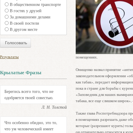
В общественном транспорте
В гостях у друзей
За домашними делами
В своей постели
В другом месте
Результаты
помещениях.
Онищенко назвал принятие «анти
Крылатые Фразы
законодательном оформлении «об
как табак», передает информацион
пока в стране для борьбы с куре
Берегись всего того, что не
«Заповедник для наших вымирающ
одобряется твоей совестью.
табака, все еще слишком широк», 
Л. Н. Толстой
Также глава Роспотребнадзора пр
в помещениях разрешать даже обо
Что особенно обидно, это то,
которые (разрешают курить) тольк
что ум человеческий имеет
он отрицательно относится к кур