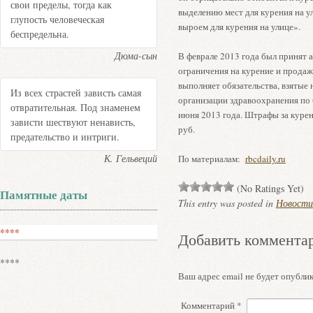
свои пределы, тогда как
выделению мест для курения на у
глупость человеческая
выроем для курения на улице».
беспредельна.
Дюма-сын
В феврале 2013 года был принят 
ограничения на курение и продаж
выполняет обязательства, взятые
Из всех страстей зависть самая
организации здравоохранения по б
отвратительная. Под знаменем
июня 2013 года. Штрафы за курен
зависти шествуют ненависть,
руб.
предательство и интриги.
К. Гельвеций
По материалам:
rbcdaily.ru
(No Ratings Yet)
Памятные даты
This entry was posted in
Новости
****
Добавить коммента
****
Ваш адрес email не будет опублик
Комментарий
*