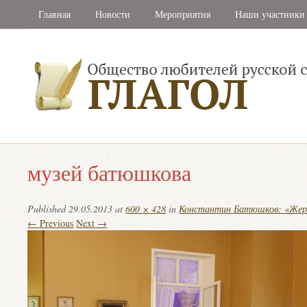
Главная
Новости
Мероприятия
Наши участники
музей батюшкова
Published
29.05.2013
at
600 × 428
in
Константин Батюшков: «Жертв
← Previous
Next →