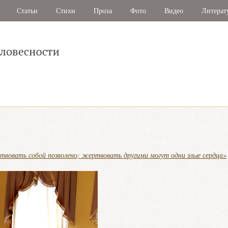
Статьи
Стихи
Проза
Фото
Видео
Литерат
овать собой позволено; жертвовать другими могут одни злые сердца»