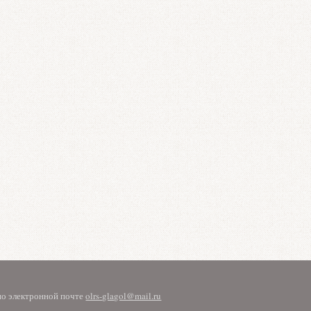
 по электронной почте
olrs-glagol@mail.ru