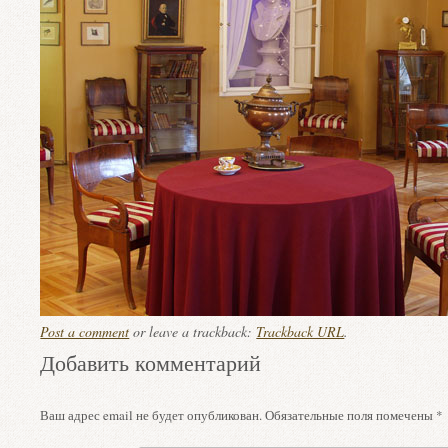
Post a comment
or leave a trackback:
Trackback URL
.
Добавить комментарий
Ваш адрес email не будет опубликован.
Обязательные поля помечены
*