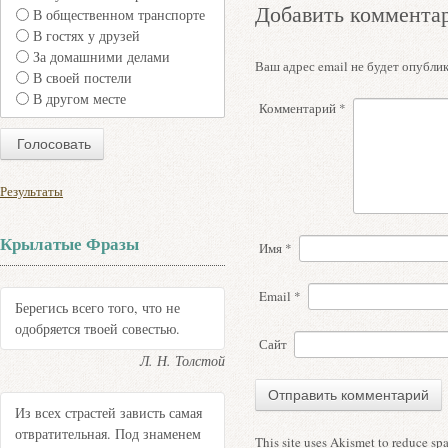
Добавить коммента
В общественном транспорте
В гостях у друзей
За домашними делами
Ваш адрес email не будет опублик
В своей постели
В другом месте
Комментарий
*
Результаты
Крылатые Фразы
Имя
*
Email
*
Берегись всего того, что не
одобряется твоей совестью.
Сайт
Л. Н. Толстой
Из всех страстей зависть самая
отвратительная. Под знаменем
This site uses Akismet to reduce s