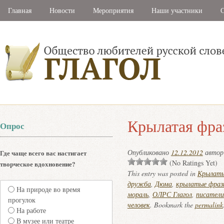
Главная
Новости
Мероприятия
Наши участники
С
Крылатая фра
Опрос
Опубликовано
12.12.2012
авто
Где чаще всего вас настигает
(No Ratings Yet)
творческое вдохновение?
This entry was posted in
Крылаты
дружба
,
Дюма
,
крылатые фраз
На природе во время
мораль
,
ОЛРС Глагол
,
писатели
прогулок
человек
. Bookmark the
permalink
На работе
В музее или театре