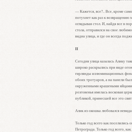
— Кажется, все?.. Все, кроме сам
потухнет как раз к возвращению 
оглядывая стол. И, найдя все в п
стола, отправился на свое любим
видна улица, и где он всегда под
II
Сегодня улица казалась Алику так
широко раскрылись при виде огон
гирлянды иллюминационных фонар
обоих тротуаров, а на панели был
окруженными крашеными яйцами. 
розговенья имелась восковая цер
публикой, принесшей все это свя
Алик из окошка любовался невид
Только год всего как поселились о
Петрограда. Только год всего, ка