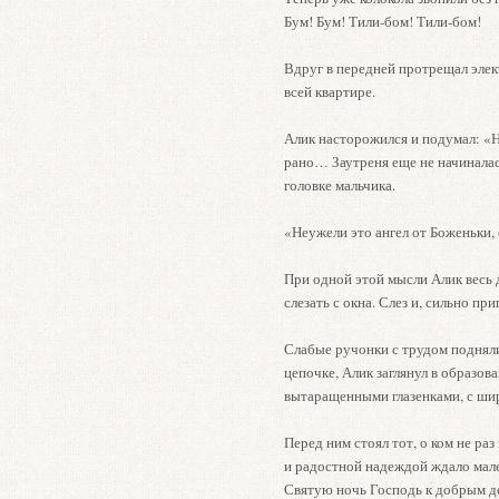
Бум! Бум! Тили-бом! Тили-бом!
Вдруг в передней протрещал элект
всей квартире.
Алик насторожился и подумал: «
рано… Заутреня еще не начиналас
головке мальчика.
«Неужели это ангел от Боженьки, 
При одной этой мысли Алик весь 
слезать с окна. Слез и, сильно п
Слабые ручонки с трудом подняли
цепочке, Алик заглянул в образова
вытаращенными глазенками, с ши
Перед ним стоял тот, о ком не раз
и радостной надеждой ждало мале
Святую ночь Господь к добрым дет