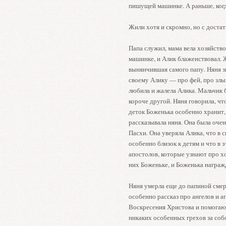
пишущей машинке. А раньше, когд
Жили хотя и скромно, но с достат
Папа служил, мама вела хозяйство
машинке, и Алик блаженствовал. Ж
вынянчившая самого папу. Няня з
своему Алику — про фей, про злы
любила и жалела Алика. Мальчик 
короче другой. Няня говорила, чт
деток Боженька особенно хранит,
рассказывала няня. Она была очен
Пасхи. Она уверяла Алика, что в
особенно близок к детям и что в 
апостолов, которые узнают про х
них Боженьке, и Боженька награжд
Няня умерла еще до папиной смер
особенно рассказ про ангелов и а
Воскресения Христова и помогаю
никаких особенных грехов за собо