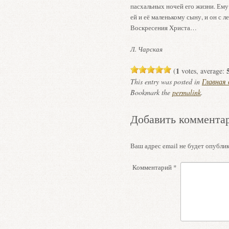
пасхальных ночей его жизни. Ему
ей и её маленькому сыну, и он с 
Воскресения Христа…
Л. Чарская
1
(
votes, average:
This entry was posted in
Главная
Bookmark the
permalink
.
Добавить коммента
Ваш адрес email не будет опублик
Комментарий
*