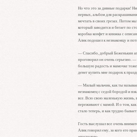
Но что это за дивные подарки! Н
первых, альбом для раскрашивания
мечтать в своих грезах. Потом ма
который заводится и бегает по с
коробка конфет и книжка с описа
Алик подошел к незнакомцу и потя
— Спасибо, добрый Боженькин апо
проговорил он очень серьезно. —
большую радость и мамочке тоже. 
денег купить мне подарок к праздн
— Милый мальчик, как ты называ
незнакомец с седой бородой и взял
все. Всю свою маленькую жизнь,
переживают с мамой. И о том, ка
стало теперь, и как трудно бывае
Гость выслушал все очень внимате
Алик говорил ему, за кого его п
апостолом».