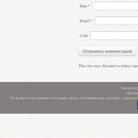
Имя
*
Email
*
Сайт
This site uses Akismet to reduce s
Литерату
Орган
Если вы хотите разместить вашу прозу, публицистику, поэзию, художес