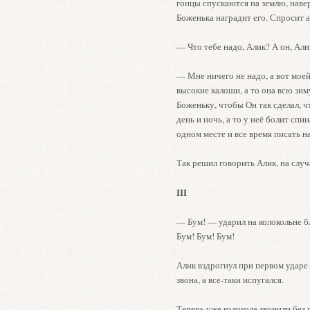
гонцы спускаются на землю, навер
Боженька наградит его. Спросит а
— Что тебе надо, Алик? А он, Али
— Мне ничего не надо, а вот мое
высокие калоши, а то она всю зим
Боженьку, чтобы Он так сделал, 
день и ночь, а то у неё болит спин
одном месте и все время писать 
Так решил говорить Алик, на случ
III
— Бум! — ударил на колокольне б
Бум! Бум! Бум!
Алик вздрогнул при первом ударе 
звона, а все-таки испугался.
Теперь уже колокола звонили без