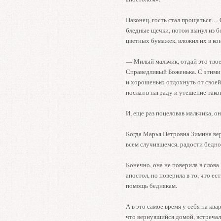
Наконец, гость стал прощаться… О
бледные щечки, потом вынул из б
цветных бумажек, вложил их в кон
— Милый мальчик, отдай это твое
Справедливый Боженька. С этими
и хорошенько отдохнуть от своей
послал в награду и утешение тако
И, еще раз поцеловав мальчика, он
Когда Марья Петровна Зимина вер
всем случившемся, радости бедно
Конечно, она не поверила в слова
апостол, но поверила в то, что е
помощь беднякам.
А в это самое время у себя на кв
что вернувшийся домой, встречал