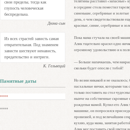
телятины расставил «запасные» ку
свои пределы, тогда как
в середине стола поместил тарелк
глупость человеческая
синенькие, серебряные и золотые
беспредельна.
день, о чем свидетельствовали ещ
Дюма-сын
красные, синие, серебряные и зол
Пока мама стучала на своей маши
Из всех страстей зависть самая
Алик тщательно красил одно яичко
отвратительная. Под знаменем
огромному удовольствию и к пол
зависти шествуют ненависть,
предательство и интриги.
— Больше напачкаешь, чем накра
К. Гельвеций
скольки будет опосля с тобой!
Памятные даты
Но возни никакой и не оказалось
пасхальные яички, которыми так 
только поставить на стол чудесн
****
нынче на собственные скромные г
рожденья мамой. Купил его Алик т
****
машинке, он попросился присоедин
провизией, и под величайшим сек
кухню, куда мама, занятая работой
Алик мог поставить свой цветок н