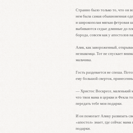
Странно было только то, что он во
нем была самая обыкновенная оде
и широкополая мягкая фетровая ш
выбиваются седые длинные до пле
борода, совсем как у апостолов на
Алик, как завороженный, открывае
незнакомца. Тот не спускает вним
мальчика.
Гость раздевается не спеша. Пото
ему большой сверток, принесенны
— Христос Воскресе, маленький м
что твоя мама в церкви и Фекла т
передать тебе мои подарки.
И он помогает Алику развязать св
«апостол» знает, где сейчас мама 
подарки.