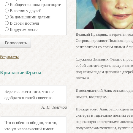
В общественном транспорте
В гостях у друзей
За домашними делами
В своей постели
В другом месте
Великий Праздник, и вернется толь
Острова, где живет Полянов, прое
разговляться со своим милым Али
Результаты
Служанка Зиминых Фекла отпросил
собой святить кулич, пасху и пят
Крылатые Фразы
под каким видом цепочки с двере
платьем.
И восьмилетний Алик остался оди
Берегись всего того, что не
комнат, квартирке.
одобряется твоей совестью.
Л. Н. Толстой
Прежде всего Алик решил сделать
скатерть и тщательно постлал ее 
нарезанную аппетитными ломтика
Что особенно обидно, это то,
полуокороком телятины, купленно
что ум человеческий имеет