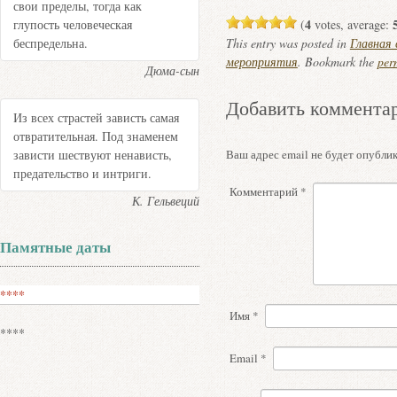
свои пределы, тогда как
4
глупость человеческая
(
votes, average:
беспредельна.
This entry was posted in
Главная
мероприятия
. Bookmark the
per
Дюма-сын
Добавить коммента
Из всех страстей зависть самая
отвратительная. Под знаменем
зависти шествуют ненависть,
Ваш адрес email не будет опублик
предательство и интриги.
Комментарий
*
К. Гельвеций
Памятные даты
****
Имя
*
****
Email
*