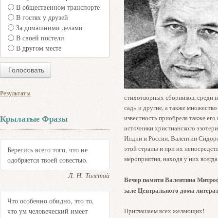
В общественном транспорте
В гостях у друзей
За домашними делами
В своей постели
В другом месте
Результаты
стихотворных сборников, среди 
сад» и другие, а также множеств
Крылатые Фразы
известность приобрела также его
источники христианского эзотер
Индии и России, Валентин Сидор
этой страны и при их непосредст
Берегись всего того, что не
мероприятия, находя у них всегд
одобряется твоей совестью.
Л. Н. Толстой
Вечер памяти Валентина Митроф
зале Центрального дома литерат
Что особенно обидно, это то,
что ум человеческий имеет
Приглашаем всех желающих!