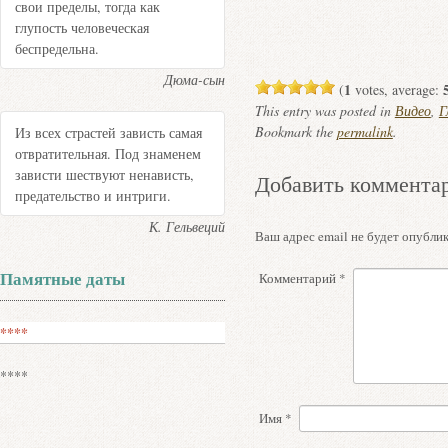
свои пределы, тогда как
глупость человеческая
беспредельна.
Дюма-сын
1
(
votes, average:
This entry was posted in
Видео
,
Г
Bookmark the
permalink
.
Из всех страстей зависть самая
отвратительная. Под знаменем
зависти шествуют ненависть,
Добавить коммента
предательство и интриги.
К. Гельвеций
Ваш адрес email не будет опублик
Памятные даты
Комментарий
*
****
****
Имя
*