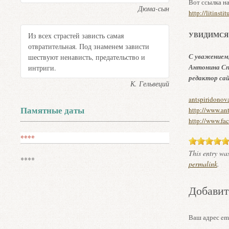
Вот ссылка н
Дюма-сын
http://litins
УВИДИМСЯ
Из всех страстей зависть самая
отвратительная. Под знаменем зависти
С уважением
шествуют ненависть, предательство и
Антонина Сп
интриги.
редактор са
К. Гельвеций
antspiridonov
Памятные даты
http://www.ant
http://www.fa
****
This entry wa
****
permalink
.
Добавит
Ваш адрес ema