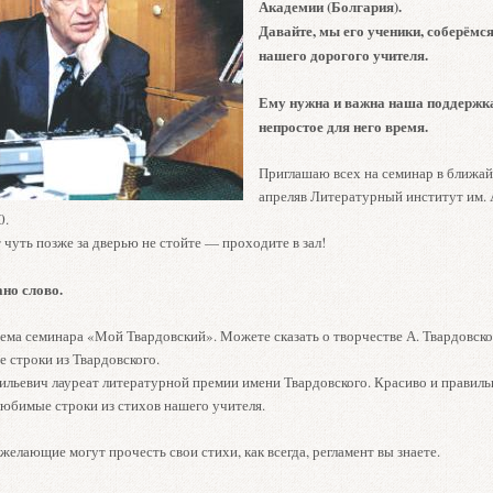
Академии (Болгария).
Давайте, мы его ученики, соберёмс
нашего дорогого учителя.
Ему нужна и важна наша поддержка
непростое для него время.
Приглашаю всех на семинар в ближа
апреляв Литературный институт им. 
0.
 чуть позже за дверью не стойте — проходите в зал!
ано слово.
ема семинара «Мой Твардовский». Можете сказать о творчестве А. Твардовско
 строки из Твардовского.
ильевич лауреат литературной премии имени Твардовского. Красиво и правильн
любимые строки из стихов нашего учителя.
желающие могут прочесть свои стихи, как всегда, регламент вы знаете.