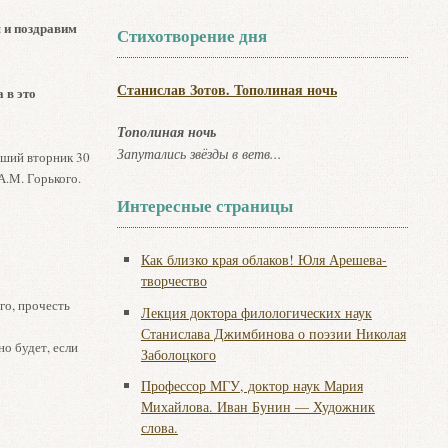
я и поздравим
Стихотворение дня
Станислав Зотов. Тополиная ночь
 в это
Тополиная ночь
Запутались звёзды в ветв...
йший вторник 30
А.М. Горького.
Интересные страницы
Как близко края облаков! Юля Арешева-
творчество
го, прочесть
Лекция доктора филологических наук
Станислава Джимбинова о поэзии Николая
о будет, если
Заболоцкого
Профессор МГУ, доктор наук Мария
Михайлова. Иван Бунин — Художник
слова.