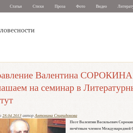
Статьи
Стихи
Проза
Фото
Видео
Литерат
равление Валентина СОРОКИНА
ашаем на семинар в Литературн
тут
но
28.04.2013
автор
Антонина Спиридонова
Поэт Валентин Васильевич Сорокин
почётным членом Международной 