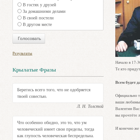
В гостях у друзей
За домашними делами
В своей постели
В другом месте
Результаты
Начало в 17-3
Крылатые Фразы
Те кто придут
Всем будет д
Берегись всего того, что не одобряется
Официально т
твоей совестью.
ваши любимые
Л. Н. Толстой
Валентин Вас
вы прочтёте 
Что особенно обидно, это то, что ум
И конечно же 
человеческий имеет свои пределы, тогда
как глупость человеческая беспредельна.