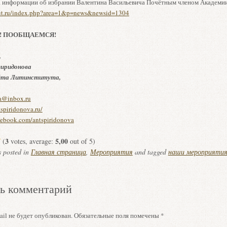
а информации об избрании Валентина Васильевича Почётным членом Академи
titut.ru/index.php?area=1&p=news&newsid=1304
! ПООБЩАЕМСЯ!
,
иридонова
йта Литинститута,
a@inbox.ru
spiridonova.ru/
cebook.com/antspiridonova
3
5,00
(
votes, average:
out of 5)
s posted in
Главная страница
,
Мероприятия
and tagged
наши мероприяти
ь комментарий
il не будет опубликован.
Обязательные поля помечены
*