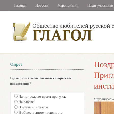
Главная
Новости
Мероприятия
Наши участники
Позд
Опрос
Пригл
Где чаще всего вас настигает творческое
инсти
вдохновение?
На природе во время прогулок
Опубликова
На работе
В музее или театре
В общественном транспорте