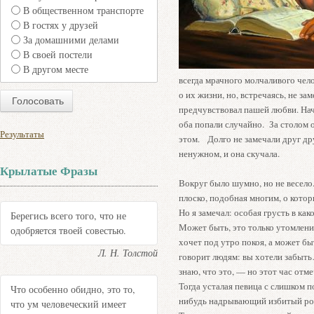
В общественном транспорте
В гостях у друзей
За домашними делами
В своей постели
В другом месте
всегда мрачного молчаливого чел
о их жизни, но, встречаясь, не зам
предчувствовал пашей любви. Нача
оба попали случайно. За столом 
Результаты
этом. Долго не замечали друг др
ненужном, и она скучала.
Крылатые Фразы
Вокруг было шумно, но не весело
плоско, подобная многим, о котор
Но я замечал: особая грусть в как
Берегись всего того, что не
Может быть, это только утомлени
одобряется твоей совестью.
хочет под утро покоя, а может бы
Л. Н. Толстой
говорит людям: вы хотели забыть… 
знаю, что это, — но этот час отме
Тогда усталая певица с слишком 
Что особенно обидно, это то,
нибудь надрывающий избитый ро
что ум человеческий имеет