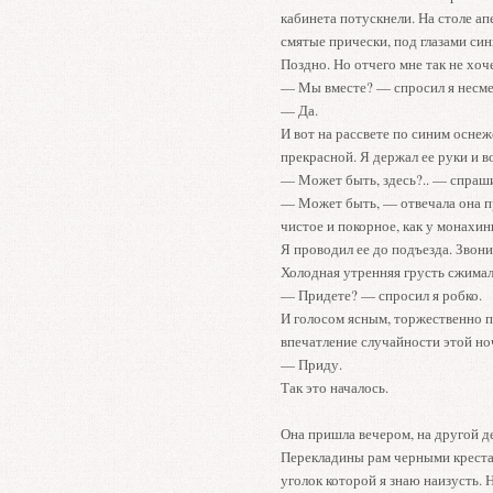
кабинета потускнели. На столе а
смятые прически, под глазами син
Поздно. Но отчего мне так не хо
— Мы вместе? — спросил я несме
— Да.
И вот на рассвете по синим оснеж
прекрасной. Я держал ее руки и в
— Может быть, здесь?.. — спраши
— Может быть, — отвечала она пр
чистое и покорное, как у монахин
Я проводил ее до подъезда. Звони
Холодная утренняя грусть сжимал
— Придете? — спросил я робко.
И голосом ясным, торжественно п
впечатление случайности этой ноч
— Приду.
Так это началось.
Она пришла вечером, на другой де
Перекладины рам черными крестам
уголок которой я знаю наизусть. 