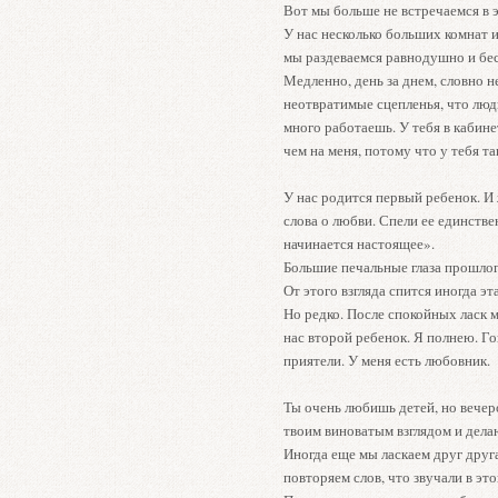
Вот мы больше не встречаемся в эт
У нас несколько больших комнат 
мы раздеваемся равнодушно и бе
Медленно, день за днем, словно н
неотвратимые сцепленья, что лю
много работаешь. У тебя в кабине
чем на меня, потому что у тебя т
У нас родится первый ребенок. И 
слова о любви. Спели ее единстве
начинается настоящее».
Большие печальные глаза прошлог
От этого взгляда спится иногда эт
Но редко. После спокойных ласк 
нас второй ребенок. Я полнею. Го
приятели. У меня есть любовник.
Ты очень любишь детей, но вечер
твоим виноватым взглядом и делаю
Иногда еще мы ласкаем друг друг
повторяем слов, что звучали в это