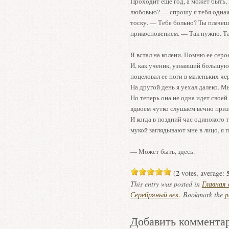
Проходит еще год, а может быть, 
любовью? — спрошу я тебя однаж
тоску. — Тебе больно? Ты плаче
прикосновением. — Так нужно. 
Я встал на колени. Помню ее серо
И, как ученик, узнавший большую
поцеловал ее ноги в маленьких че
На другой день я уехал далеко. М
Но теперь она не одна идет своей
вдвоем чутко слушаем вечно при
И когда в поздний час одинокого 
мукой заглядывают мне в лицо, я
— Может быть, здесь.
2
(
votes, average:
This entry was posted in
Главная
Серебряный век
. Bookmark the
p
Добавить коммента