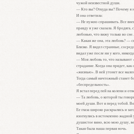
чужой неизвестной души.
— Кто вы? Откуда вы? Почему я н
И она ответила:
— Не нужно спрашивать. Все внешн
правду я уже сказала. Я бродяга,
любовью, что вижу только во сне.
— Какая же она, эта любовь? — сп
Близко. Я видел странные, сосред
видал уже после ни у кого, никогд
— Моя любовь то, что называют «
страдание. Когда она придет, как 
«жизнью». В ней утонет все мален
Тогда самый ничтожный станет бо
«беспредельность».
Я встал перед пей на колени и отв
— Та любовь, о которой ты говор
моей души. Вот я перед тобой. Во
Ее глаза широко раскрылись и заг
изогнулись в истомленно жадной у
душистое вино, всю мою душу, ве
Такая была наша первая ночь.