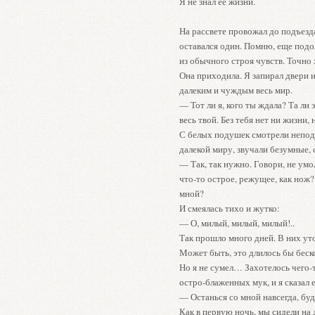
Я не знал ее жизни.
На рассвете провожал до подъезда
оставался один. Помню, еще подо
из обычного строя чувств. Точно 
Она приходила. Я запирал двери и
далеким и чуждым весь мир.
— Тот ли я, кого ты ждала? Та ли
весь твой. Без тебя нет ни жизни, 
С белых подушек смотрели неподв
далекой миру, звучали безумные,
— Так, так нужно. Говори, не умо
что-то острое, режущее, как нож?
мной?
И смеялась тихо и жутко:
— О, милый, милый, милый!..
Так прошло много дней. В них ут
Может быть, это длилось бы бес
Но я не сумел… Захотелось чего-
остро-блаженных мук, и я сказал
— Останься со мной навсегда, бу
Как в первую ночь, мы сидели на 