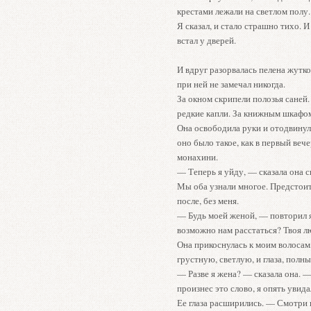
крестами лежали на светлом полу.
Я сказал, и стало страшно тихо. 
встал у дверей.
И вдруг разорвалась пелена жутк
при ней не замечал никогда.
За окном скрипели полозья саней
редкие капли. За книжным шкафо
Она освободила руки и отодвинула
оно было такое, как в первый вече
монахини.
— Теперь я уйду, — сказала она с
Мы оба узнали многое. Предстоит
после, без меня.
— Будь моей женой, — повторил я 
возможно нам расстаться? Твоя л
Она прикоснулась к моим волосам,
грустную, светлую, и глаза, полны
— Разве я жена? — сказала она. —
произнес это слово, я опять увид
Ее глаза расширились. — Смотри 