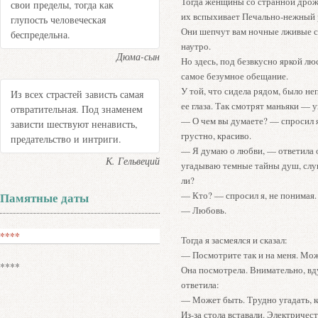
Тогда женщины со странной дрожь
свои пределы, тогда как
их вспыхивает Печально-нежный 
глупость человеческая
Они шепчут вам ночные лживые с
беспредельна.
наутро.
Дюма-сын
Но здесь, под безвкусно яркой лю
самое безумное обещание.
У той, что сидела рядом, было не
Из всех страстей зависть самая
ее глаза. Так смотрят маньяки — у
отвратительная. Под знаменем
— О чем вы думаете? — спросил я
зависти шествуют ненависть,
грустно, красиво.
предательство и интриги.
— Я думаю о любви, — ответила о
К. Гельвеций
угадываю темные тайны душ, слу
ли?
— Кто? — спросил я, не понимая.
Памятные даты
— Любовь.
****
Тогда я засмеялся и сказал:
— Посмотрите так и на меня. Мож
****
Она посмотрела. Внимательно, вд
ответила:
— Может быть. Трудно угадать, к
Из-за стола вставали. Электричес