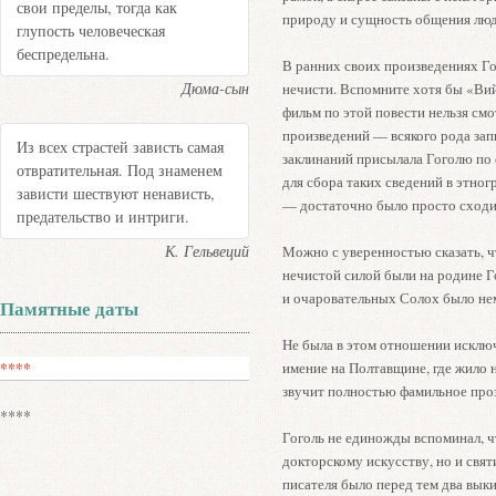
свои пределы, тогда как
природу и сущность общения люд
глупость человеческая
беспредельна.
В ранних своих произведениях Го
Дюма-сын
нечисти. Вспомните хотя бы «Ви
фильм по этой повести нельзя см
произведений — всякого рода зап
Из всех страстей зависть самая
заклинаний присылала Гоголю по 
отвратительная. Под знаменем
для сбора таких сведений в этно
зависти шествуют ненависть,
— достаточно было просто сходи
предательство и интриги.
К. Гельвеций
Можно с уверенностью сказать, чт
нечистой силой были на родине 
и очаровательных Солох было не
Памятные даты
Не была в этом отношении исклю
****
имение на Полтавщине, где жило 
звучит полностью фамильное про
****
Гоголь не единожды вспоминал, ч
докторскому искусству, но и св
писателя было перед тем два выки