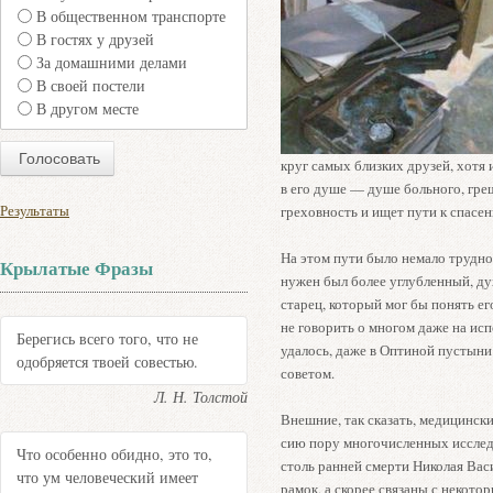
В общественном транспорте
В гостях у друзей
За домашними делами
В своей постели
В другом месте
круг самых близких друзей, хотя и
в его душе — душе больного, гре
Результаты
греховность и ищет пути к спасе
На этом пути было немало трудно
Крылатые Фразы
нужен был более углубленный, д
старец, который мог бы понять его
не говорить о многом даже на исп
Берегись всего того, что не
удалось, даже в Оптиной пустыни
одобряется твоей совестью.
советом.
Л. Н. Толстой
Внешние, так сказать, медицинск
сию пору многочисленных исслед
Что особенно обидно, это то,
столь ранней смерти Николая Ва
что ум человеческий имеет
рамок, а скорее связаны с некот