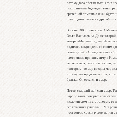
потому дала обет назвать его в ч
покровителем будущего гения рус
врачебной помощью и как будто и
отчего дома рожать в другой — в
В июне 1903 г. писатель А.Мошин 
Ольги Васильевны. До некоторой 
автора «Мертвых душ». Интересн
родилась в один день со своим 
семье детей. «Холода он очень бо
намерением прожить зиму в Риме,
его остаться, пожить в России, не
повторял, что ему вредны морозы
это ему так представляется, что 
брата… Он остался и умер.
Потом старший мой сын умер. То
народе такое поверье: если строя
«заложит дом на его голову», то 
все мужчины умирали… Мы решили
построили, хотя и рядом почти с 