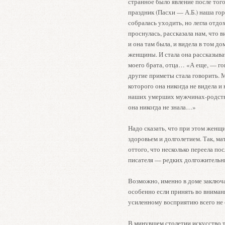
странное было явление после тог
праздник (Пасхи — А.Б.) наша го
собралась уходить, но легла отдох
проснулась, рассказала нам, что 
и она там была, и видела в том д
женщины. И стала она рассказыват
моего брата, отца… «А еще, — го
другие приметы стала говорить. 
которого она никогда не видела и 
наших умерших мужчинах-родстве
она никогда не знала…»
Надо сказать, что при этом женщ
здоровьем и долголетием. Так, мат
оттого, что несколько переела пос
писателя — редких долгожительн
Возможно, именно в доме заключа
особенно если принять во вниман
усиленному восприятию всего не 
В минувшем столетии искусство те