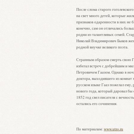
После слома старого гоголевского
на свет много детей, которые жи
признаков одаренности в них не бы
конечно, сам он отличались боль
родни из талантливых семей. Ста
Николай Владимирович Быков же
родной внучке великого поэта.
Странным образом смерть свою Го
избегал встреч с добрейшим и м
Петровичем Гаазом. Однако в ноч
доктора, выходившего из комнат х
русском языке Гааз пожелал ему, 
нового года, который даровал бы
1852 год свел писателя с вечност
остались его сочинения.
По материалам:
www.utro.ru