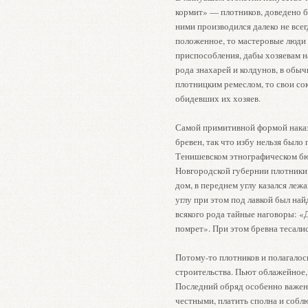
кормит» — плотников, доведено б
ними производился далеко не всег
положенное, то мастеровые люд
приспособления, дабы хозяевам н
рода знахарей и колдунов, в обы
плотницким ремеслом, то свои со
обидевших их хозяев.
Самой примитивной формой наказ
бревен, так что избу нельзя было
Тенишевском этнографическом бю
Новгородской губернии плотники т
дом, в переднем углу казался ле
углу при этом под лавкой был най
всякого рода тайные наговоры: «Д
помрет». При этом бревна тесались
Потому-то плотников и полагалос
строительства. Пьют облажейное,
Последний обряд особенно важен,
честными, платить сполна и соб