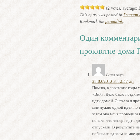
2
(
votes, average:
This entry was posted in
Главная
Bookmark the
permalink
.
Один комментари
проклятие дома 
Lana
says:
23.03.2013 at 12:57 дп
Помню, в советские годы 
«Вий». Дело было поздним
идти домой. Сначала я про
мне нужно одной идти по 
затем она меня проводила 
поняла, что теперь идти д
отпускали. В результате н
побежали вдвоем ко мне до